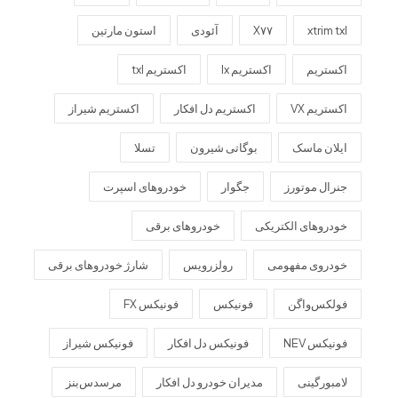
xtrim txl
X۷۷
آئودی
استون مارتین
اکستریم
اکستریم lx
اکستریم txl
اکستریم VX
اکستریم دل افکار
اکستریم شیراز
ایلان ماسک
بوگاتی شیرون
تسلا
جنرال موتورز
جگوار
خودروهای اسپرت
خودروهای الکتریکی
خودروهای برقی
خودروی مفهومی
رولزرویس
شارژ خودروهای برقی
فولکس‌واگن
فونیکس
فونیکس FX
فونیکس NEV
فونیکس دل افکار
فونیکس شیراز
لامبورگینی
مدیران خودرو دل افکار
مرسدس‌بنز