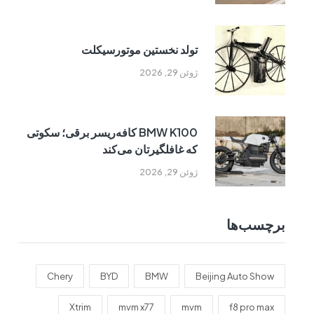
تولد نخستین موتورسیکلت
ژوئن 29, 2026
BMW K100 کافه‌ریسر برقی؛ سکوتی
که غافلگیرتان می‌کند
ژوئن 29, 2026
برچسب‌ها
Chery
BYD
BMW
Beijing Auto Show
Xtrim
mvm x77
mvm
f8 pro max