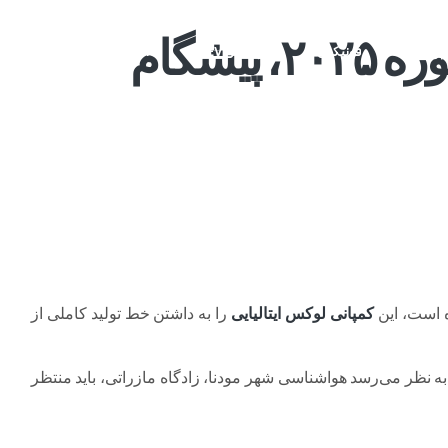
مازراتی گرن کابریو فولگوره ۲۰۲۵، پیشگام
م وی ام
فونیکس
فونیکس NEV
اکستریم
موتورسیکل
است، این
کمپانی لوکس ایتالیایی
را به داشتن خط تولید کاملی از
فتابی Modenaایتالیا، به نظر می‌رسد هواشناسی شهر مودنا، زادگاه مازراتی، باید منتظر