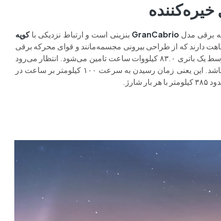
خیره‌کننده
GranCabrio
بنزینی است و ارتباط نزدیکی با
کوپه
شباهت دارند که از طراحی بیرونی مجسمه‌مانند و قوای محرکه برقی
۸۱۸ اسب بخاری مشترک بهره می‌برند. نیروی این موتور برقی توسط یک باتری ۸۳.۰ کیلووات ساعت تامین می‌شود. انتظار می‌رود
عملکرد این قوای محرکه تقریباً مشابه GranTurismo Folgore باشد. این یعنی زمان رسیدن به سرعت ۱۰۰ کیلومتر بر ساعت در