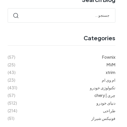
Categories
(57)
Fownix
(25)
MVM
(43)
xtrim
ام وی ام
(23)
تکنولوژی خودرو
(431)
چری | chery
(57)
دنیای خودرو
(512)
طراحی
(214)
فونیکس شیراز
(51)