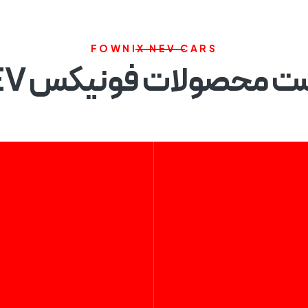
م وی ام
فونیکس
فونیکس NEV
اکستریم
موتورسیکل
FOWNIX NEV CARS
ت محصولات فونیکس NEV