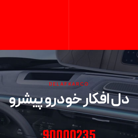
DELAFKARCO
دل افکار خودرو پیشرو
90000235