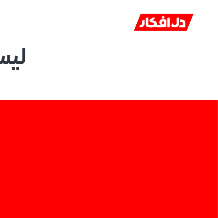
خانه
ا
لیس