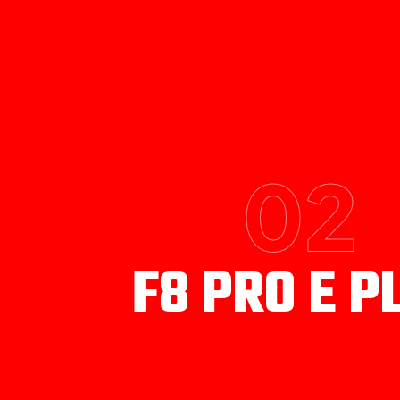
02
F8 PRO E P