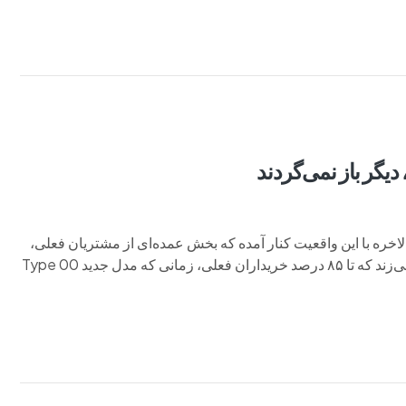
لاخره با این واقعیت کنار آمده که بخش عمده‌ای از مشتریان فعلی،
پس از تحول کامل برند، دیگر به جگوار باز نخواهند گشت.او تخمین می‌زند که تا ۸۵ درصد خریداران فعلی، زمانی که مدل جدید Type 00