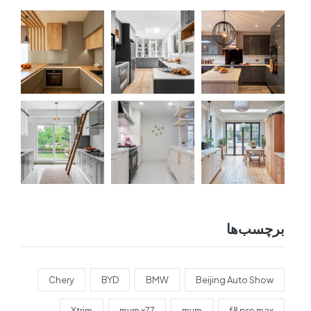
برچسب‌ها
Chery
BYD
BMW
Beijing Auto Show
Xtrim
mvm x77
mvm
f8 pro max