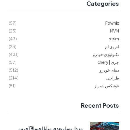
Categories
(57)
Fownix
(25)
MVM
(43)
xtrim
ام وی ام
(23)
تکنولوژی خودرو
(431)
چری | chery
(57)
دنیای خودرو
(512)
طراحی
(214)
فونیکس شیراز
(51)
Recent Posts
مزدا: نسل بعدی میاتا احتمالاً آخرین