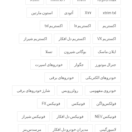
xtrim txl
X۷۷
آئودی
استون مارتین
اکستریم
اکستریم lx
اکستریم txl
اکستریم VX
اکستریم دل افکار
اکستریم شیراز
ایلان ماسک
بوگاتی شیرون
تسلا
جنرال موتورز
جگوار
خودروهای اسپرت
خودروهای الکتریکی
خودروهای برقی
خودروی مفهومی
رولزرویس
شارژ خودروهای برقی
فولکس‌واگن
فونیکس
فونیکس FX
فونیکس NEV
فونیکس دل افکار
فونیکس شیراز
لامبورگینی
مدیران خودرو دل افکار
مرسدس‌بنز