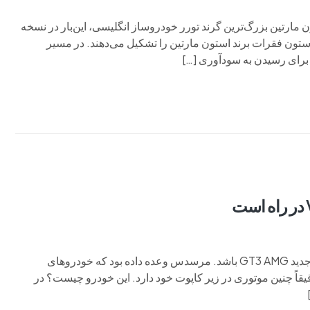
ئیش ولانته ۲۰۲۶: اشرافی‌ترین استون مارتین بزرگ‌ترین گرند تورر خودروساز انگلیسی، این‌بار در نسخه
ستون فقرات برند استون مارتین را تشکیل می‌دهند. در مسیر
رای رسیدن به سودآوری […]
ممکن است یک نسخه همولوگیشن ویژه برای خودروی مسابقه‌ای جدید GT3 AMG باشد. مرسدس وعده داده بود که خودروهای
ری با موتور V-8 عرضه خواهد کرد، و حالا GT Track Sport دقیقاً چنین موتوری در زیر کاپوت خود دارد. این خودرو چیست؟ در