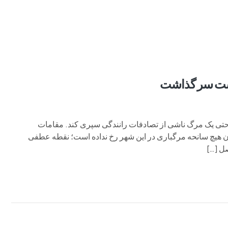
م وی ام
فونیکس
فونیکس NEV
اکستریم
موتورسیکل
پشت سر گذاشت
تی یک مرگ ناشی از تصادفات رانندگی سپری کند. مقامات
یتخت فنلاند، تأیید کرده‌اند که از اوایل ژوئیه ۲۰۲۴ تا کنون هیچ سانحه مرگباری در این شهر رخ نداده است؛ نقطه عطفی
ل […]