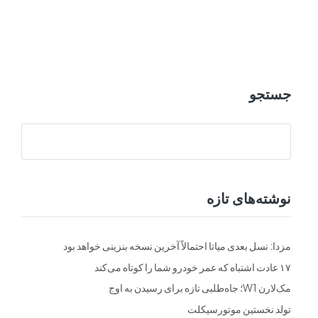
ت
فرم ها
تماس با ما
جستجو
نوشته‌های تازه
مزدا: نسل بعدی میاتا احتمالاً آخرین نسخه بنزینی خواهد بود
۱۷ عادت اشتباه که عمر خودرو شما را کوتاه می‌کند
مک‌لارن W1؛ جاه‌طلبی تازه برای رسیدن به اوج
تولد نخستین موتورسیکلت