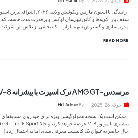
HiT Admin
جولای 27, 2025
By
رانندگی با استون مارتین ونکو
سقف‌ باز. کوپه‌ها و کانورتیبل‌های لوکس و پرقدرت مدت‌هاست که 
مدرن‌سازی و گسترش سهم بازار — که بخشی از تلاش این شرکت ب
READ MORE
مرسدس-AMG GT ترک اسپرت با پیشرانه V-8 در راه است
HiT Admin
جولای 26, 2025
By
بیشت
حال حاضر به‌عنوان یک کانسپت معرفی شده، اما به احتمال زیاد […]