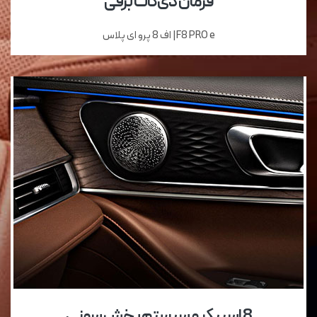
فرمان دی‌کات برقی
F8 PRO e| اف 8 پرو ای پلاس
8 اسپیکر و سیستم پخش سونی