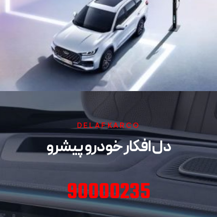
DELAFKARCO
دل افکار خودرو پیشرو
90000235