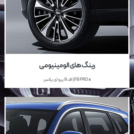
رینگ های الومینیومی
F8 PRO e| اف 8 پرو ای پلاس