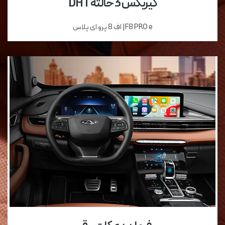
گیربکس 3 حالته DHT
F8 PRO e| اف 8 پرو ای پلاس