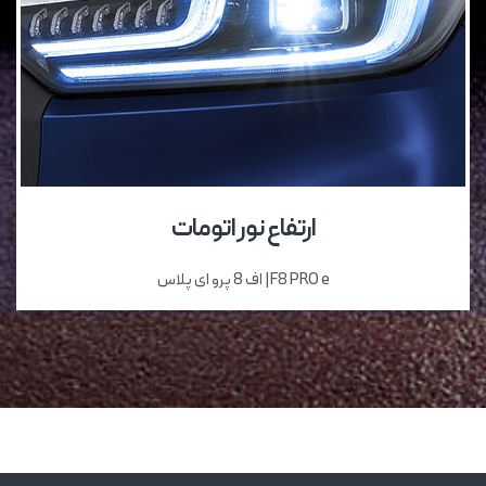
ارتفاع نور اتومات
F8 PRO e| اف 8 پرو ای پلاس