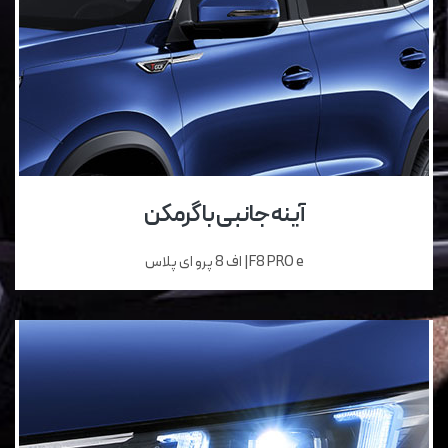
آینه جانبی با گرمکن
F8 PRO e| اف 8 پرو ای پلاس