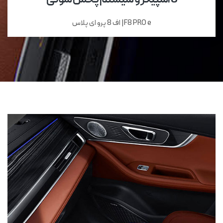
F8 PRO e| اف 8 پرو ای پلاس