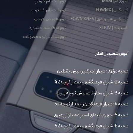
ام وی ام | MVM
فرم ثبت نام خودرو
فونیکس | FOWNIX
فرم ثبت نام اکستریم
فونیکس هیبریدی | FOWNIX NEV
فرم تعویض خودرو
اکستریم | XTRIM
فرم درخواست مشاوره
فرم تست درایو محصولات
آدرس شعب دل افکار
شعبه مرکزی: شیراز، امیرکبیر، نبش یقطین
شعبه 2: شیراز، فرهنگشهر، بعد از کوچه 42
شعبه 3: شیراز، ستارخان، نبش کوچه پنجم
شعبه 4: شیراز، فرهنگشهر، بعد از کوچه 52
شعبه 5: جهرم، ابتداي اسد زاده، بلوار رهبري
شعبه 6: شیراز، فرهنگشهر، بعد از کوچه 52