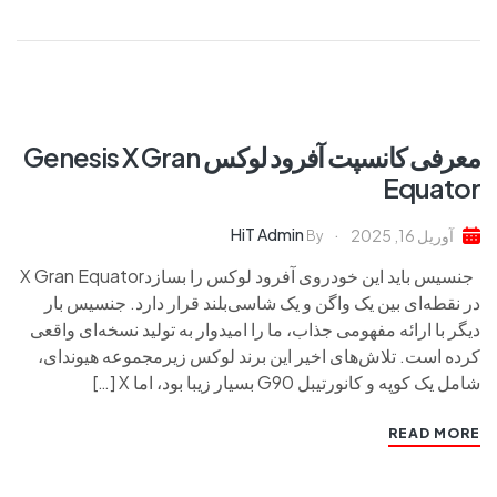
معرفی کانسپت آفرود لوکس Genesis X Gran
Equator
HiT Admin
آوریل 16, 2025
By
جنسیس باید این خودروی آفرود لوکس را بسازدX Gran Equator
در نقطه‌ای بین یک واگن و یک شاسی‌بلند قرار دارد. جنسیس بار
دیگر با ارائه مفهومی جذاب، ما را امیدوار به تولید نسخه‌ای واقعی
کرده است. تلاش‌های اخیر این برند لوکس زیرمجموعه هیوندای،
شامل یک کوپه و کانورتیبل G90 بسیار زیبا بود، اما X […]
READ MORE