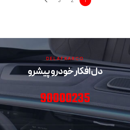
3
2
1
DELAFKARCO
دل افکار خودرو پیشرو
90000235