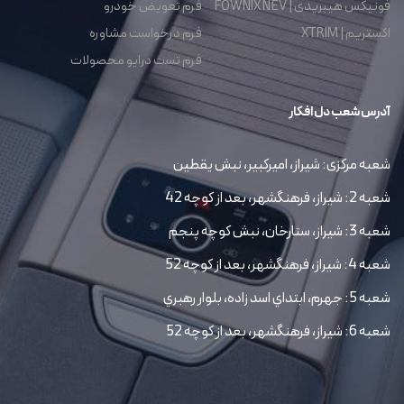
فونیکس هیبریدی | FOWNIX NEV
فرم تعویض خودرو
اکستریم | XTRIM
فرم درخواست مشاوره
فرم تست درایو محصولات
آدرس شعب دل افکار
شعبه مرکزی: شیراز، امیرکبیر، نبش یقطین
شعبه 2: شیراز، فرهنگشهر، بعد از کوچه 42
شعبه 3: شیراز، ستارخان، نبش کوچه پنجم
شعبه 4: شیراز، فرهنگشهر، بعد از کوچه 52
شعبه 5: جهرم، ابتداي اسد زاده، بلوار رهبري
شعبه 6: شیراز، فرهنگشهر، بعد از کوچه 52