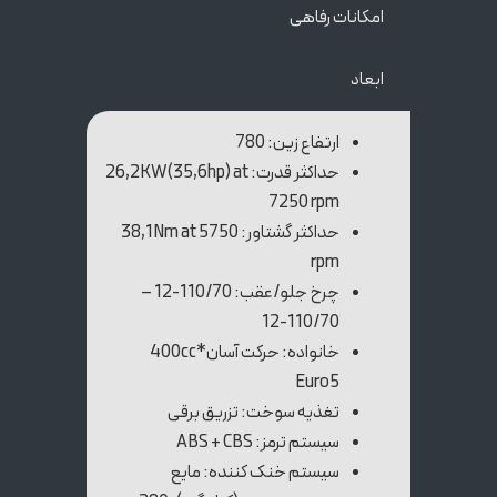
امکانات رفاهی
ابعاد
ارتفاع زین: 780
حداکثر قدرت: 26,2KW(35,6hp) at
7250 rpm
حداکثر گشتاور: 38,1Nm at 5750
rpm
چرخ جلو/عقب: 110/70-12 –
110/70-12
خانواده: حرکت آسان*400cc
Euro5
تغذیه سوخت: تزریق برقی
سیستم ترمز: ABS + CBS
سیستم خنک کننده: مایع