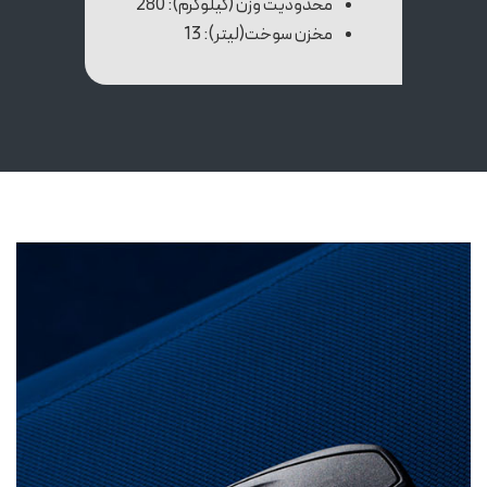
محدودیت وزن (کیلوگرم): 280
مخزن سوخت(لیتر): 13