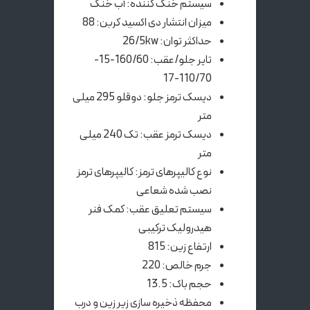
سیستم خنک کننده: آب خنک
میزان انتشار دی اکسید کربن: 88
حداکثر توان: 26/5kw
تایر جلو/عقب: 160/60-15-
110/70-17
دیسک ترمز جلو: دوقلو 295 میلی
متر
دیسک ترمز عقب: تک 240 میلی
متر
نوع کالیپرهای ترمز: کالیپرهای ترمز
نصب شده شعاعی
سیستم تعلیق عقب: کمک فنر
هیدرولیک ترکیبی
ارتفاع زین: 815
جرم خالص: 220
حجم باک: 13.5
محفظه ذخیره سازی زیر زین و درب