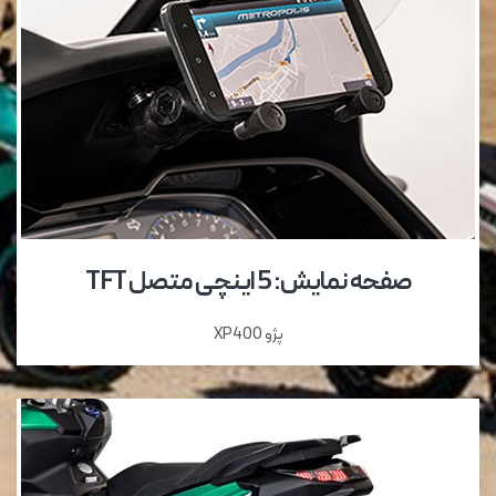
صفحه نمایش: 5 اینچی متصل TFT
پژو XP400