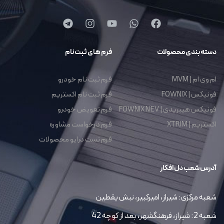
دسته بندی محصولات
فرم های ثبت نام
ام وی ام | MVM
فرم ثبت نام خودرو
فونیکس | FOWNIX
فرم ثبت نام اکستریم
فونیکس هیبریدی | FOWNIX NEV
فرم تعویض خودرو
اکستریم | XTRIM
فرم درخواست مشاوره
فرم تست درایو محصولات
آدرس شعب دل افکار
شعبه مرکزی: شیراز، امیرکبیر، نبش یقطین
شعبه 2: شیراز، فرهنگشهر، بعد از کوچه 42