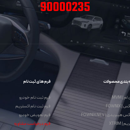
90000235
 بندی محصولات
فرم های ثبت نام
م | MVM
فرم ثبت نام خودرو
| FOWNIX
فرم ثبت نام اکستریم
هیبریدی | FOWNIX NEV
فرم تعویض خودرو
 | XTRIM
فرم درخواست مشاوره