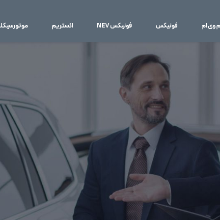
م وی ام
فونیکس
فونیکس NEV
اکستریم
موتورسیکل