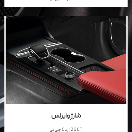
شارژ وایرلس
Z6 GT | زد 6 جی تی