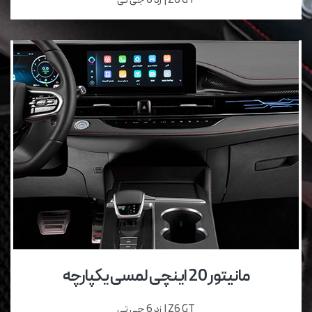
Z6 GT | زد 6 جی تی
مانیتور 20 اینچی لمسی یکپارچه
Z6 GT | زد 6 جی تی