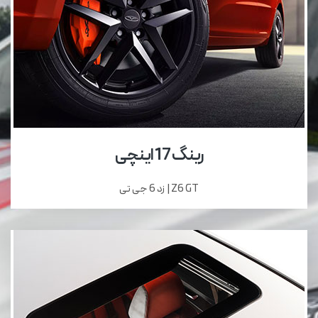
رینگ 17 اینچی
Z6 GT | زد 6 جی تی