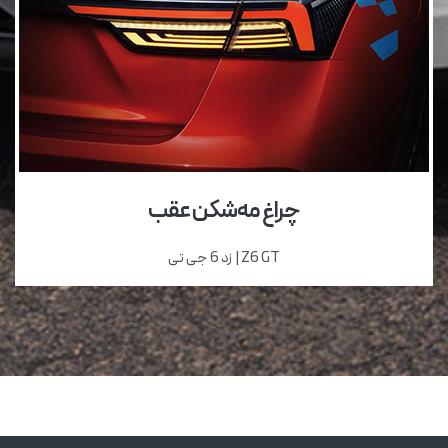
چراغ مه‌شکن عقب
Z6 GT | زد 6 جی تی