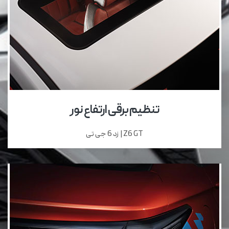
تنظیم برقی ارتفاع نور
Z6 GT | زد 6 جی تی