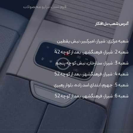
فرم تست درایو محصولات
آدرس شعب دل افکار
شعبه مرکزی: شیراز، امیرکبیر، نبش یقطین
شعبه 2: شیراز، فرهنگشهر، بعد از کوچه 42
شعبه 3: شیراز، ستارخان، نبش کوچه پنجم
شعبه 4: شیراز، فرهنگشهر، بعد از کوچه 52
شعبه 5: جهرم، ابتداي اسد زاده، بلوار رهبري
شعبه 6: شیراز، فرهنگشهر، بعد از کوچه 52