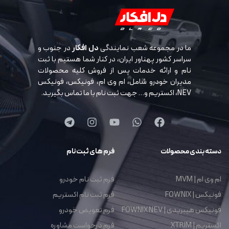
ما در مجموعه شعب نمایندگی
دل افکار
در جنوب و
سراسر کشور پهناور ایران، در کنار شما هستیم با ثبت
نام و ارائه خدمات پس از فروش کلیه محصولات
مدیران خودرو شامل، ام وی ام، فونیکس، فونیکس
NEV، اکستریم و… جهت ثبت نام با ما تماس بگیرید.
دسته بندی محصولات
فرم های ثبت نام
ام وی ام | MVM
فرم ثبت نام خودرو
فونیکس | FOWNIX
فرم ثبت نام اکستریم
فونیکس هیبریدی | FOWNIX NEV
فرم تعویض خودرو
اکستریم | XTRIM
فرم درخواست مشاوره