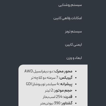
سیستم‌ روشنایی
امکانات رفاهی کابین
سیستم ترمز
ایمنی کابین
ابعاد و وزن
محور محرک:
دو دیفرانسیل AWD
گیربکس:
7 سرعته دو کلاچه تر
پیشرانه:
4 سیلندر توربوشارژ GDI
حجم موتور:
2 لیتر
قدرت:
254 اسب‌بخار
گشتاور:
390 نیوتن‌متر