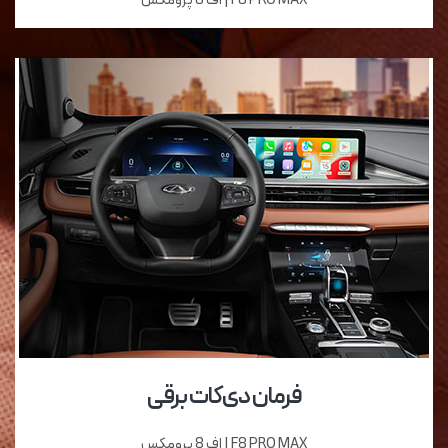
F8 PRO MAX | اف 8 پرومکس
فرمان دی‌کات برقی
F8 PRO MAX | اف 8 پرومکس