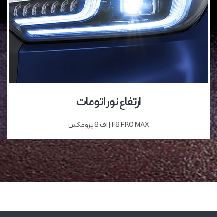
ارتفاع نور اتومات
F8 PRO MAX | اف 8 پرومکس