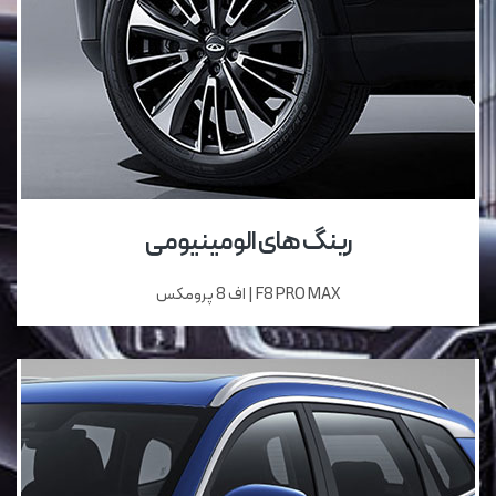
رینگ های الومینیومی
F8 PRO MAX | اف 8 پرومکس