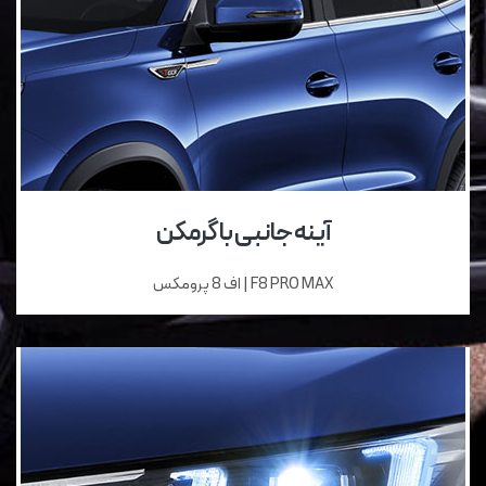
آینه جانبی با گرمکن
F8 PRO MAX | اف 8 پرومکس