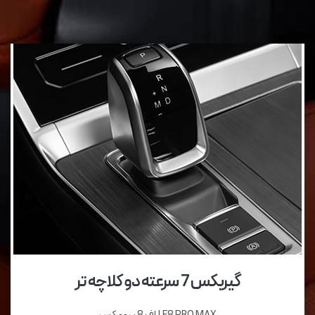
گیربکس 7 سرعته دو کلاچه تر