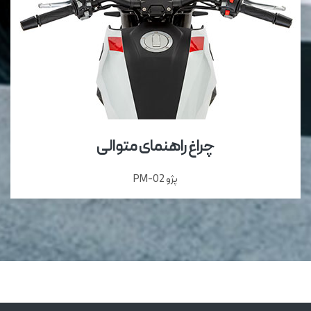
چراغ راهنمای متوالی
پژو PM-02