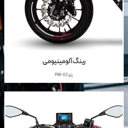
رینگ آلومینیومی
پژو PM-02