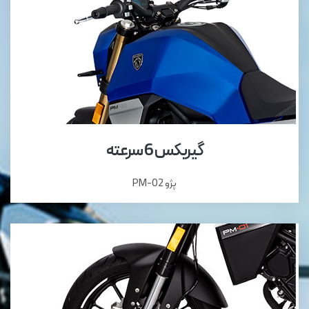
گیربکس 6 سرعته
پژو PM-02