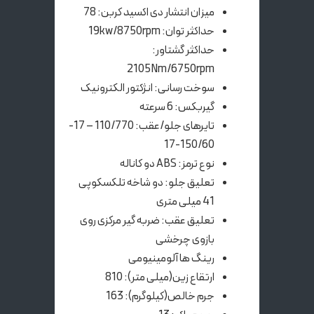
میزان انتشار دی اکسید کربن: 78
حداکثر توان: 19kw/8750rpm
حداکثر گشتاور:
2105Nm/6750rpm
سوخت رسانی: انژکتور الکترونیک
گیربکس: 6 سرعته
تایرهای جلو/عقب: 110/770 – 17-
150/60-17
نوع ترمز: ABS دو کاناله
تعلیق جلو: دو شاخه تلکسکوپی
41 میلی متری
تعلیق عقب: ضربه گیر مرکزی روی
بازوی چرخشی
رینگ ها آلومینیومی
ارتقاع زین(میلی متر): 810
جرم خالص(کیلوگرم): 163