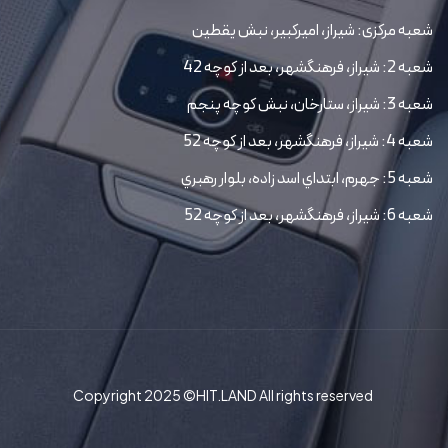
شعبه مرکزی: شیراز، امیرکبیر، نبش یقطین
شعبه 2: شیراز، فرهنگشهر، بعد از کوچه 42
شعبه 3: شیراز، ستارخان، نبش کوچه پنجم
شعبه 4: شیراز، فرهنگشهر، بعد از کوچه 52
شعبه 5: جهرم، ابتداي اسد زاده، بلوار رهبري
شعبه 6: شیراز، فرهنگشهر، بعد از کوچه 52
Copyright 2025 ©HIT.LAND All rights reserved