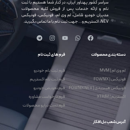
سراسر کشور پهناور ایران، در کنار شما هستیم با ثبت
نام و ارائه خدمات پس از فروش کلیه محصولات
مدیران خودرو شامل، ام وی ام، فونیکس، فونیکس
NEV، اکستریم و… جهت ثبت نام با ما تماس بگیرید.
دسته بندی محصولات
فرم های ثبت نام
ام وی ام | MVM
فرم ثبت نام خودرو
فونیکس | FOWNIX
فرم ثبت نام اکستریم
فونیکس هیبریدی | FOWNIX NEV
فرم تعویض خودرو
اکستریم | XTRIM
فرم درخواست مشاوره
فرم تست درایو محصولات
آدرس شعب دل افکار