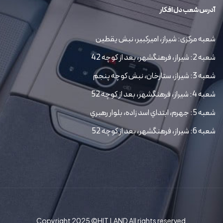
آدرس شعب دل افکار
شعبه مرکزی: شیراز، امیرکبیر، نبش یقطین
شعبه 2: شیراز، فرهنگشهر، بعد از کوچه 42
شعبه 3: شیراز، ستارخان، نبش کوچه پنجم
شعبه 4: شیراز، فرهنگشهر، بعد از کوچه 52
شعبه 5: جهرم، ابتداي اسد زاده، بلوار رهبري
شعبه 6: شیراز، فرهنگشهر، بعد از کوچه 52
Copyright 2025 ©HIT.LAND All rights reserved