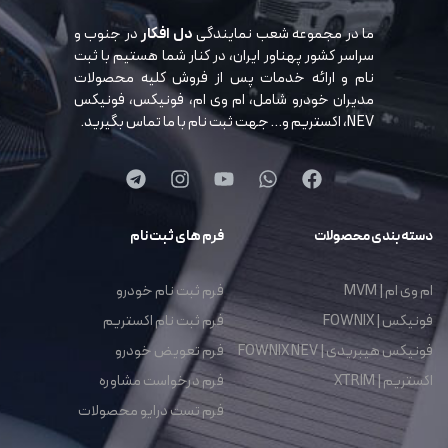
ما در مجموعه شعب نمایندگی
دل افکار
در جنوب و
سراسر کشور پهناور ایران، در کنار شما هستیم با ثبت
نام و ارائه خدمات پس از فروش کلیه محصولات
مدیران خودرو شامل، ام وی ام، فونیکس، فونیکس
NEV، اکستریم و… جهت ثبت نام با ما تماس بگیرید.
دسته بندی محصولات
فرم های ثبت نام
ام وی ام | MVM
فرم ثبت نام خودرو
فونیکس | FOWNIX
فرم ثبت نام اکستریم
فونیکس هیبریدی | FOWNIX NEV
فرم تعویض خودرو
اکستریم | XTRIM
فرم درخواست مشاوره
فرم تست درایو محصولات