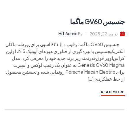
جنسیس GV60 ماگما
HiT Admin
نوامبر 22, 2025
By
جنسیس GV60 ماگما؛ رقیب داغ ۶۴۱ اسبی برای پورشه ماکان
الکتریکیجنسیس با بهره‌گیری از فناوری هیوندای آیونیک 5 N، اولین
کراس‌اوور فوق‌قدرتمند زیر برند جدید خود را معرفی کرد. مدل
Genesis GV60 Magma به عنوان یک رقیب لوکس و اسپرت
برای Porsche Macan Electric رونمایی شده و نخستین محصول
از خط عملکردی […]
READ MORE