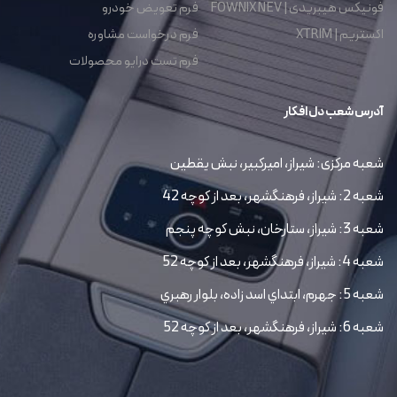
فونیکس هیبریدی | FOWNIX NEV
فرم تعویض خودرو
اکستریم | XTRIM
فرم درخواست مشاوره
فرم تست درایو محصولات
آدرس شعب دل افکار
شعبه مرکزی: شیراز، امیرکبیر، نبش یقطین
شعبه 2: شیراز، فرهنگشهر، بعد از کوچه 42
شعبه 3: شیراز، ستارخان، نبش کوچه پنجم
شعبه 4: شیراز، فرهنگشهر، بعد از کوچه 52
شعبه 5: جهرم، ابتداي اسد زاده، بلوار رهبري
شعبه 6: شیراز، فرهنگشهر، بعد از کوچه 52