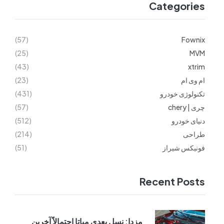
Categories
(57)
Fownix
(25)
MVM
(43)
xtrim
ام وی ام
(23)
تکنولوژی خودرو
(431)
چری | chery
(57)
دنیای خودرو
(512)
طراحی
(214)
فونیکس شیراز
(51)
Recent Posts
مزدا: نسل بعدی میاتا احتمالاً آخرین