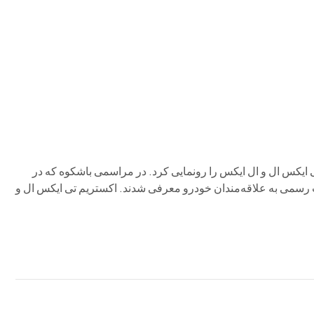
م وی ام
فونیکس
فونیکس NEV
اکستریم
موتورسیکل
یکس ال و ال ایکس را رونمایی کرد. در مراسمی باشکوه که در
ت رسمی به علاقه‌مندان خودرو معرفی شدند. اکستریم تی ایکس ال و