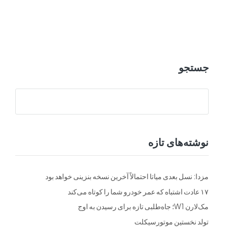
ت
فرم ها
تماس با ما
جستجو
نوشته‌های تازه
مزدا: نسل بعدی میاتا احتمالاً آخرین نسخه بنزینی خواهد بود
۱۷ عادت اشتباه که عمر خودرو شما را کوتاه می‌کند
مک‌لارن W1؛ جاه‌طلبی تازه برای رسیدن به اوج
تولد نخستین موتورسیکلت