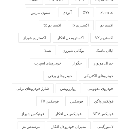
xtrim txl
X۷۷
آئودی
استون مارتین
اکستریم
اکستریم lx
اکستریم txl
اکستریم VX
اکستریم دل افکار
اکستریم شیراز
ایلان ماسک
بوگاتی شیرون
تسلا
جنرال موتورز
جگوار
خودروهای اسپرت
خودروهای الکتریکی
خودروهای برقی
خودروی مفهومی
رولزرویس
شارژ خودروهای برقی
فولکس‌واگن
فونیکس
فونیکس FX
فونیکس NEV
فونیکس دل افکار
فونیکس شیراز
لامبورگینی
مدیران خودرو دل افکار
مرسدس‌بنز