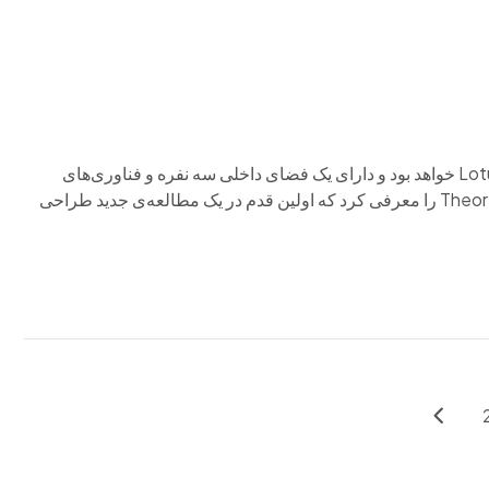
این مفهوم عجیب و غریب، الهام‌بخش طراحی مدل‌های آینده‌ی Lotus خواهد بود و دارای یک فضای داخلی سه نفره و فناوری‌های
جالب توجهی است. Lotus یک خودروی مفهومی پیشرفته به نام Theory 1 را معرفی کرد که اولین قدم در یک مطالعه‌ی جدید طراحی