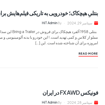
بنتلیِ هیچکاک؛ خودرویی به تاریکی فیلم‌هایش ب
HiT Admin
سپتامبر 29, 2024
By
بنتلی 1958 آلف
امروزه برای آن شناخته شده است. این […]
READ MORE
فونیکس FX AWD در ایران
HiT Admin
سپتامبر 28, 2024
By