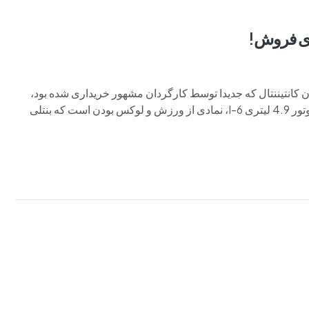
رای فروش!
رد هیچکاک برای فروش در Bring a Trailer این سدان کانتیننتال که جدیدا توسط کارگردان مشهور خریداری شده بود،
مملو از کلاس و کمی تهدید است.! این خودرو با بدنه آلومینیومی و موتور 4.9 لیتری I-6، نمادی از ورزش و لوکس بودن است که بنتلی