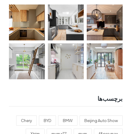
برچسب‌ها
Chery
BYD
BMW
Beijing Auto Show
Xtrim
mvm x77
mvm
f8 pro max