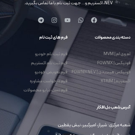
NEV، اکستریم و… جهت ثبت نام با ما تماس بگیرید.
دسته بندی محصولات
فرم های ثبت نام
ام وی ام | MVM
فرم ثبت نام خودرو
فونیکس | FOWNIX
فرم ثبت نام اکستریم
فونیکس هیبریدی | FOWNIX NEV
فرم تعویض خودرو
اکستریم | XTRIM
فرم درخواست مشاوره
فرم تست درایو محصولات
آدرس شعب دل افکار
شعبه مرکزی: شیراز، امیرکبیر، نبش یقطین