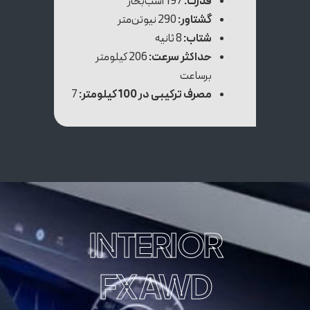
قدرت:
197 اسب‌بخار
گشتاور:
290 نیوتن‌متر
شتاب:
8 ثانیه
حداکثر سرعت:
206 کیلومتر
برساعت
مصرف ترکیبی در 100 کیلومتر:
7
INTERIOR
FX AWD