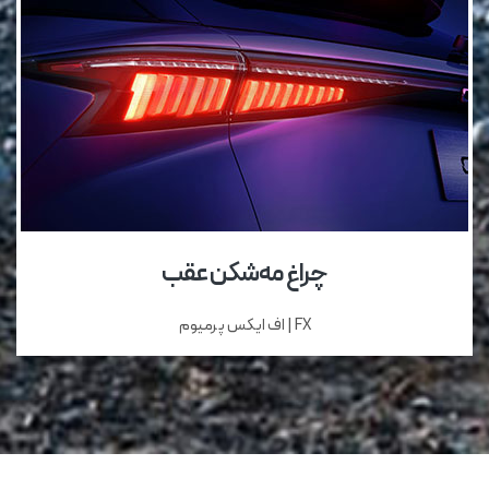
چراغ مه‌شکن عقب
FX | اف ایکس پرمیوم