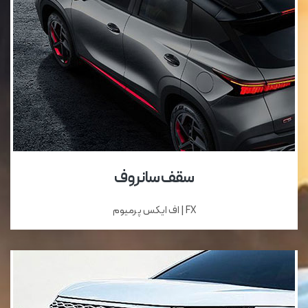
سقف سانروف
FX | اف ایکس پرمیوم