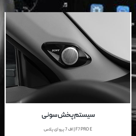
سیستم پخش سونی
F7 PRO E | اف 7 پرو ای پلاس