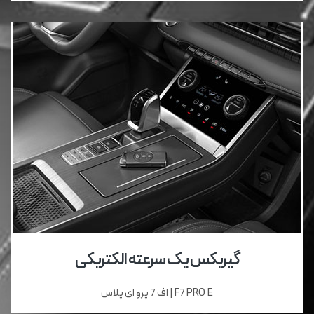
گیربکس یک سرعته الکتریکی
F7 PRO E | اف 7 پرو ای پلاس