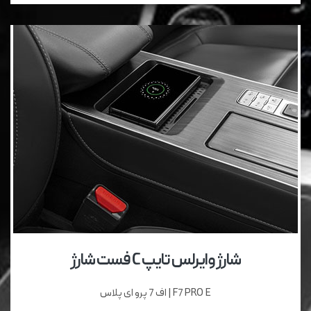
شارژ وایرلس تایپ C فست شارژ
F7 PRO E | اف 7 پرو ای پلاس