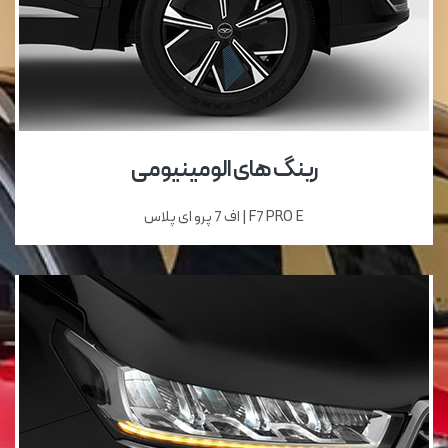
رینگ های الومینیومی
F7 PRO E | اف 7 پرو ای پلاس