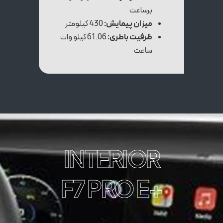
برساعت
میزان پیمایش:
430 کیلومتر
ظرفیت باطری:
61.06 کیلو وات
ساعت
INTERIOR
+F7 PRO E