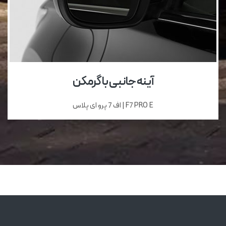
آینه جانبی با گرمکن
F7 PRO E | اف 7 پرو ای پلاس