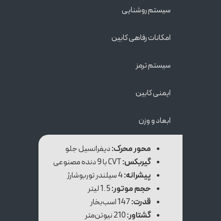
سیستم‌ روشنایی
امکانات رفاهی کابین
سیستم ترمز
ایمنی کابین
ابعاد و وزن
محور محرک:
دیفرانسیل جلو
گیربکس:
CVT با 9 دنده مصنوعی
پیشرانه:
4 سیلندر توربوشارژ
حجم موتور:
1.5 لیتر
قدرت:
147 اسب‌بخار
گشتاور:
210 نیوتن‌متر