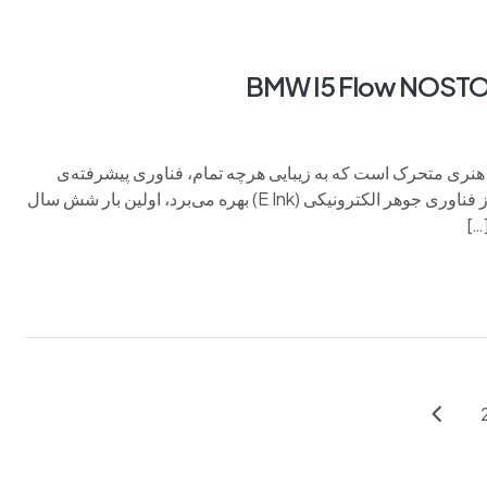
هنر خودروی بی‌ام‌و i5 Flow NOSTOKANA یک اثر هنری متحرک است که به زیبایی هرچه تمام، فناوری پیشرفته‌ی
تغییر رنگ بدنه‌ی بی‌ام‌و را به نمایش می‌گذارد. این مفهوم هنری که از فناوری جوهر الکترونیکی (E Ink) بهره می‌برد، اولین بار شش سال
…]