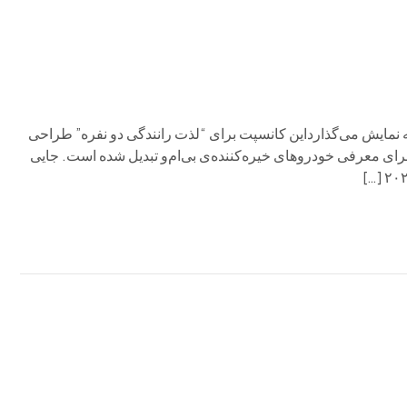
 یک مدل مفهومی مرموز و یک خودروی جدید از سری M را به نمایش می‌گذارداین کانسپت برای “لذت رانندگی دو نفره” طراحی
Concorso d’Eleganza Villa d’Este به محلی برای معرفی خودروهای خیره‌کننده‌ی بی‌ام‌و تبدیل شده است. جایی