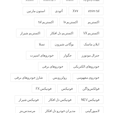
xtrim txl
X۷۷
آئودی
استون مارتین
اکستریم
اکستریم lx
اکستریم txl
اکستریم VX
اکستریم دل افکار
اکستریم شیراز
ایلان ماسک
بوگاتی شیرون
تسلا
جنرال موتورز
جگوار
خودروهای اسپرت
خودروهای الکتریکی
خودروهای برقی
خودروی مفهومی
رولزرویس
شارژ خودروهای برقی
فولکس‌واگن
فونیکس
فونیکس FX
فونیکس NEV
فونیکس دل افکار
فونیکس شیراز
لامبورگینی
مدیران خودرو دل افکار
مرسدس‌بنز