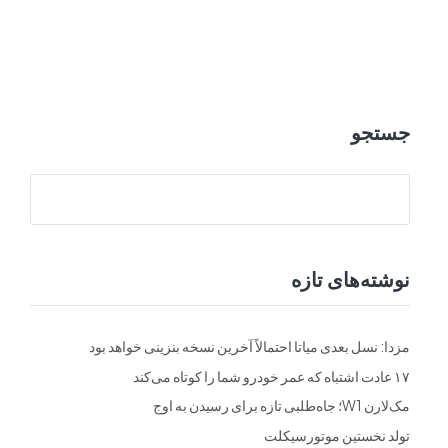
ت
فرم ها
تماس با ما
جستجو
نوشته‌های تازه
مزدا: نسل بعدی میاتا احتمالاً آخرین نسخه بنزینی خواهد بود
۱۷ عادت اشتباه که عمر خودرو شما را کوتاه می‌کند
مک‌لارن W1؛ جاه‌طلبی تازه برای رسیدن به اوج
تولد نخستین موتورسیکلت