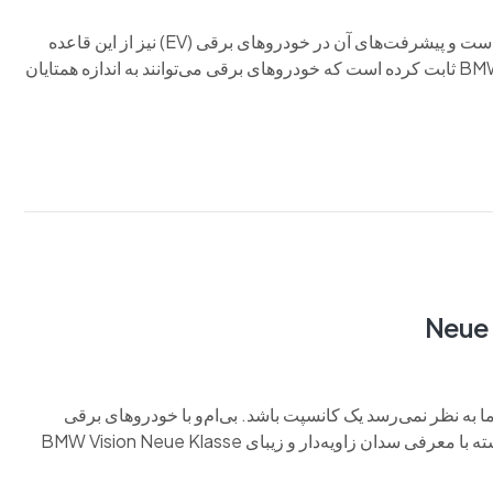
BMW مدت‌ها است که در خط مقدم نوآوری در دنیای خودرو بوده است و پیشرفت‌های آن در خودروهای برقی (EV) نیز از این قاعده
مستثنی نیست. از i3 جمع‌ وجور گرفته تا i5 M60 براق و پرقدرت، BMW ثابت کرده است که خودروهای برقی می‌توانند به اندازه همتایان
ز ب ام‌و می‌بینیم، اما به نظر نمی‌رسد یک کانسپت باشد. بی‌ام‌و با خودروهای برقی
آینده‌نگر خود به سمت یک انقلاب طراحی در حرکت است. سال گذشته با معرفی سدان زاویه‌دار و زیبای BMW Vision Neue Klasse