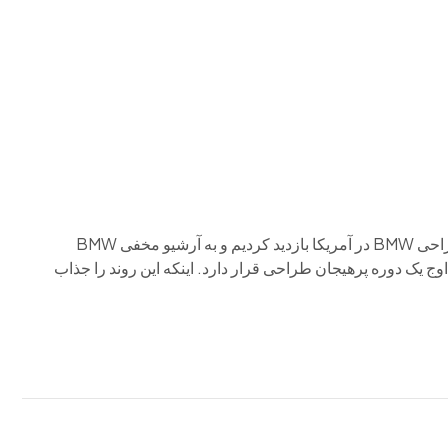
م وی ام
فونیکس
فونیکس NEV
اکستریم
موتورسیکل
ما به آزمایشگاه محرمانه طراحی BMW رفتیم از دفتر مرکزی طراحی BMW در آمریکا بازدید کردیم و به آرشیو مخفی BMW
ا کردیم. می‌شود گفت BMW این روزها در اوج یک دوره پرهیجان طراحی قرار دارد. اینکه این روند را جذاب