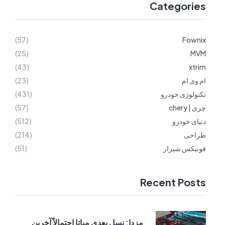
Categories
(57)
Fownix
(25)
MVM
(43)
xtrim
ام وی ام
(23)
تکنولوژی خودرو
(431)
چری | chery
(57)
دنیای خودرو
(512)
طراحی
(214)
فونیکس شیراز
(51)
Recent Posts
مزدا: نسل بعدی میاتا احتمالاً آخرین