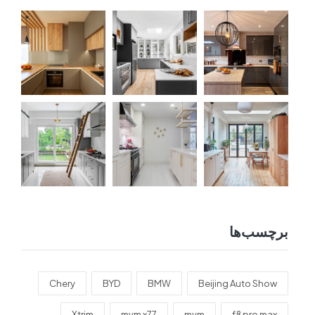
برچسب‌ها
Chery
BYD
BMW
Beijing Auto Show
Xtrim
mvm x77
mvm
f8 pro max