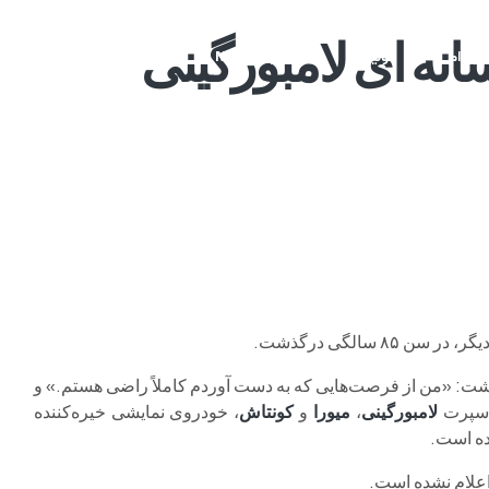
انه ای لامبورگینی
م وی ام
فونیکس
فونیکس NEV
اکستریم
موتورسیکل
 سن ۸۵ سالگی درگذشت.
 سال ۲۰۱۶ به نویسنده این متن نوشت: «من از فرصت‌هایی که به دست آوردم کاملاً راضی هستم.» و
 اسپرت
لامبورگینی
،
میورا
و
کونتاش
، خودروی نمایشی خیره‌کننده
ه است.