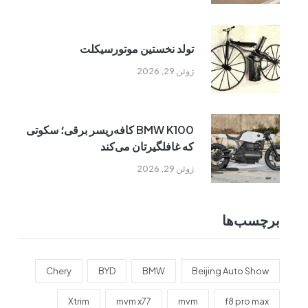
تولد نخستین موتورسیکلت
ژوئن 29, 2026
BMW K100 کافه‌ریسر برقی؛ سکوتی
که غافلگیرتان می‌کند
ژوئن 29, 2026
برچسب‌ها
Chery
BYD
BMW
Beijing Auto Show
Xtrim
mvm x77
mvm
f8 pro max