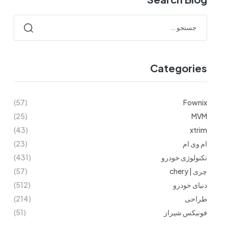
Categories
(57)
Fownix
(25)
MVM
(43)
xtrim
ام وی ام
(23)
تکنولوژی خودرو
(431)
چری | chery
(57)
دنیای خودرو
(512)
طراحی
(214)
فونیکس شیراز
(51)