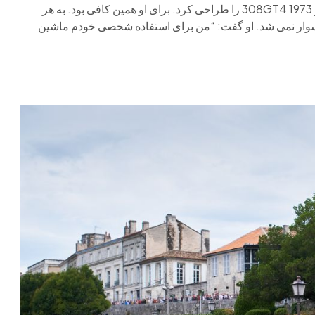
مبلمان گرفته تا هلیکوپتر را طراحی کرد. اما او تنها یک فراری، دینو 308GT4 1973 را طراحی کرد. برای او همین کافی بود. به هر
وار نمی شد. او گفت: “من برای استفاده شخصی خودم ماشین