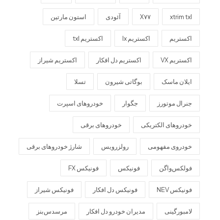
xtrim txl
X۷۷
آئودی
استون مارتین
اکستریم
اکستریم lx
اکستریم txl
اکستریم VX
اکستریم دل افکار
اکستریم شیراز
ایلان ماسک
بوگاتی شیرون
تسلا
جنرال موتورز
جگوار
خودروهای اسپرت
خودروهای الکتریکی
خودروهای برقی
خودروی مفهومی
رولزرویس
شارژ خودروهای برقی
فولکس‌واگن
فونیکس
فونیکس FX
فونیکس NEV
فونیکس دل افکار
فونیکس شیراز
لامبورگینی
مدیران خودرو دل افکار
مرسدس‌بنز