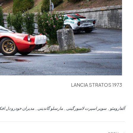
1973 LANCIA STRATOS
آلفارومئو
سوپر اسپرت لامبورگینی
مارسلو گاندینی
مدیران خودرو دل افک