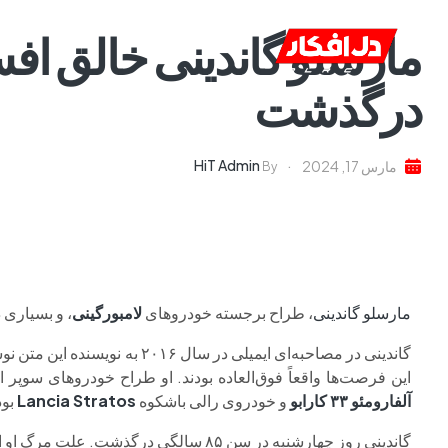
مارسلو گاندینی خالق افس
خانه
ا
درگذشت
HiT Admin
مارس 17, 2024
By
مارسلو گاندینی
، طراح برجسته خودروهای
لامبورگینی
، و بسیاری دیگر، در
گاندینی در مصاحبه‌ای ایمیلی در
این فرصت‌ها واقعاً فوق‌العاده بودند. او طراح خودروهای سوپر
آلفارومئو ۳۳ کارابو
و خودروی رالی باشکوه
Lancia Stratos
بود
گاندینی روز چهارشنبه در سن ۸۵ سالگی درگذشت. علت مرگ او اعلام نشده است.