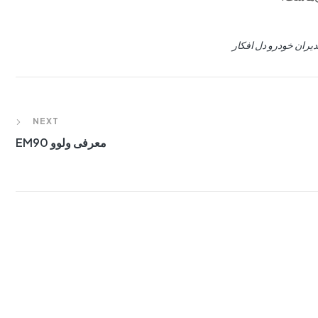
یران خودرو دل افکار
NEXT
معرفی ولوو EM90