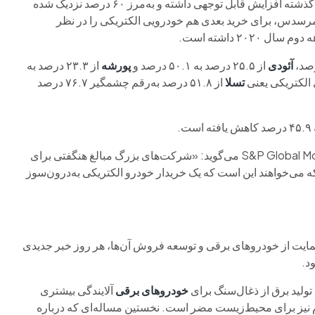
نرخ وفاداری خودروهای الکتریکی برندهای لوکس نیز طی سه سال گذشته افزایش قابل ‌توجهی داشته و به‌مرز ۶۰ درصد نزدیک شده
وهای الکتریکی مرسدس، برای خرید بعدی هم خودرویی الکتریکی را در نظر
آئودی
از ۲۵.۵ درصد به ۵۰.۱ درصد و
پورشه
از ۲۳.۳ درصد به
تسلا
از ۵۱.۸ درصد به‌رقم چشمگیر ۷۶.۷ درصد
«تام لیبی» از بخش وفاداری و تجزیه‌وتحلیل صنعت‌خودرو در S&P Global Mobility می‌گوید: «شرکت‌های بزرگ مبالغ هنگفتی برای
ه می‌خواهند این است که یک خریدار خودرو الکتریکی به‌درون‌سوز
 حمایت از خودروهای برقی و توسعه فروش آن‌ها، هر روز خبر جدیدی
د.
 تولید برق از ذغال‌سنگ برای
خودروهای برقی
آلایندگی بیشتری
م نیز برای محیط‌زیست مضر است. نخستین مساله‌ای که درباره