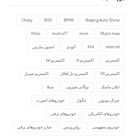
Chery
BYD
BMW
Beijing Auto Show
Xtrim
mvm x77
mvm
f8 pro max
xtrim txl
X۷۷
آئودی
استون مارتین
اکستریم
اکستریم lx
اکستریم txl
اکستریم VX
اکستریم دل افکار
اکستریم شیراز
ایلان ماسک
بوگاتی شیرون
تسلا
جنرال موتورز
جگوار
خودروهای اسپرت
خودروهای الکتریکی
خودروهای برقی
خودروی مفهومی
رولزرویس
شارژ خودروهای برقی