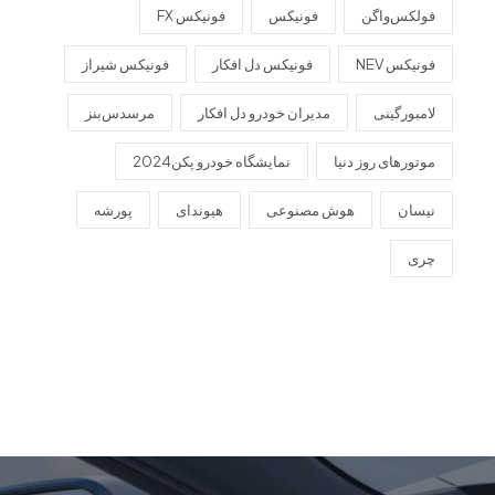
فولکس‌واگن
فونیکس
فونیکس FX
فونیکس NEV
فونیکس دل افکار
فونیکس شیراز
لامبورگینی
مدیران خودرو دل افکار
مرسدس‌بنز
موتورهای روز دنیا
نمایشگاه خودرو پکن2024
نیسان
هوش مصنوعی
هیوندای
پورشه
چری