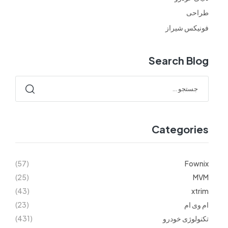
طراحی
فونیکس شیراز
Search Blog
Categories
(57)
Fownix
(25)
MVM
(43)
xtrim
ام وی ام
(23)
تکنولوژی خودرو
(431)