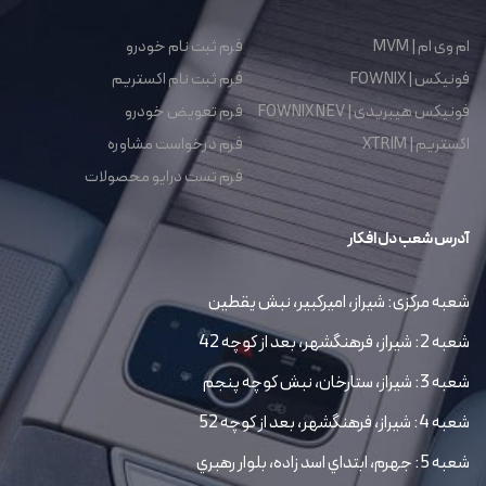
ام وی ام | MVM
فرم ثبت نام خودرو
فونیکس | FOWNIX
فرم ثبت نام اکستریم
فونیکس هیبریدی | FOWNIX NEV
فرم تعویض خودرو
اکستریم | XTRIM
فرم درخواست مشاوره
فرم تست درایو محصولات
آدرس شعب دل افکار
شعبه مرکزی: شیراز، امیرکبیر، نبش یقطین
شعبه 2: شیراز، فرهنگشهر، بعد از کوچه 42
شعبه 3: شیراز، ستارخان، نبش کوچه پنجم
شعبه 4: شیراز، فرهنگشهر، بعد از کوچه 52
شعبه 5: جهرم، ابتداي اسد زاده، بلوار رهبري