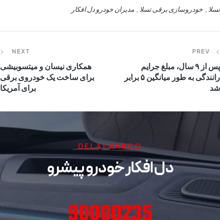
تسلا
خودروسازی برقی تسلا
مدیران خودرو دل افکار
NEXT
PREV
پس از ۹ سال، مبلغ جرایم
همکاری نیسان و میتسوبیشی
رانندگی به طور میانگین ۵ برابر
برای ساخت یک خودروی برقی
شد
برای آمریکا
DELAFKARCO
دل افکار خودرو پیشرو
90000235