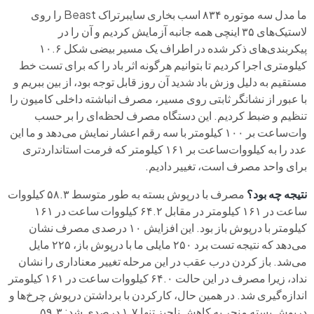
ما مدل سه موتوره ۸۳۴ اسب بخاری سایبرتراک Beast را روی
لاستیک‌های ۳۵ اینچی همه جانبه آزمایش کردیم و آن را در
پیکربندی‌های ذکر شده در اطراف یک مسیر بیضی شکل ۱۰.۶
کیلومتری اجرا کردیم تا بتوانیم هرگونه اثر باد را که برای تست خط
مستقیم به دلیل وزش باد شدید آن روز قابل توجه بود، از بین ببریم و
با عبور از نشانگر ثابتی روی مسیر، مصرف انباشته داخلی کامیون را
تنظیم و ضبط کردیم. این دستگاه مصرف لحظه‌ای را بر حسب
وات‌ساعت بر ۱۰۰ کیلومتر با سه رقم اعشار نمایش می‌دهد و ما این
عدد را به کیلووات‌ساعت بر ۱۶۱ کیلومتر که فرمت استانداردتری
برای واحد مصرف است، تغییر دادیم.
نتیجه چه بود؟
مصرف با درپوش بسته به طور متوسط ۵۸.۳ کیلووات
ساعت در ۱۶۱ کیلومتر در مقابل ۶۴.۲ کیلووات ساعت در ۱۶۱
کیلومتر با درپوش باز بود. این افزایش ۱۰ درصدی مصرف نشان
می‌دهد که نتیجه تست برد ۲۵۰ مایلی ما با درپوش باز، ۲۲۵ مایل
می‌شد. باز کردن درب عقب در این مرحله تغییر معناداری را نشان
نداد، زیرا مصرف در این حالت ۶۴.۰ کیلووات ساعت در ۱۶۱ کیلومتر
اندازه‌گیری شد. در همین حال، کارکردن با برداشتن درپوش چرخ‌ها و
درپوش بسته منجر به کاهش ناچیز تنها ۱.۷ درصدی شد: ۵۹.۳