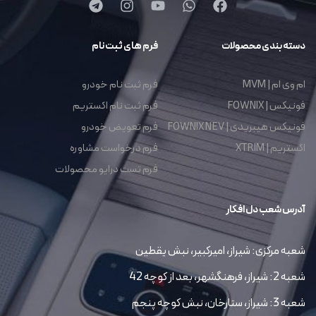
دسته بندی محصولات
فرم های ثبت نام
ام وی ام | MVM
فرم ثبت نام خودرو
فونیکس | FOWNIX
فرم ثبت نام اکستریم
فونیکس هیبریدی | FOWNIX NEV
فرم تعویض خودرو
اکستریم | XTRIM
فرم درخواست مشاوره
فرم تست درایو محصولات
آدرس شعب دل افکار
شعبه مرکزی: شیراز، امیرکبیر، نبش یقطین
شعبه 2: شیراز، فرهنگشهر، بعد از کوچه 42
شعبه 3: شیراز، ستارخان، نبش کوچه پنجم