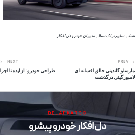
تسلا
سایبرتراک تسلا
مدیران خودرو دل افکار
NEXT
PREV
مارسلو گاندینی خالق افسانه ای
طراحی خودرو: از ایده تا اجرا
لامبورگینی درگذشت
DELAFKARCO
دل افکار خودرو پیشرو