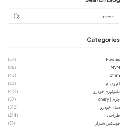
Categories
(57)
Fownix
(25)
MVM
(43)
xtrim
ام وی ام
(23)
تکنولوژی خودرو
(431)
چری | chery
(57)
دنیای خودرو
(512)
طراحی
(214)
فونیکس شیراز
(51)