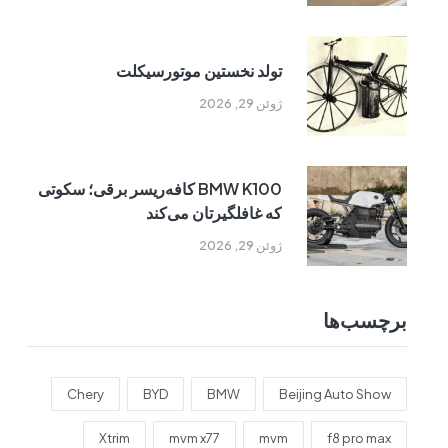
تولد نخستین موتورسیکلت
ژوئن 29, 2026
BMW K100 کافه‌ریسر برقی؛ سکوتی
که غافلگیرتان می‌کند
ژوئن 29, 2026
برچسب‌ها
Chery
BYD
BMW
Beijing Auto Show
Xtrim
mvm x77
mvm
f8 pro max