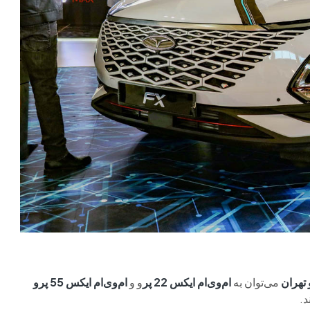
تهران
می‌توان به
ام‌وی‌ام ایکس 22 پر
و و
ام‌وی‌ام ایکس 55 پرو
د.