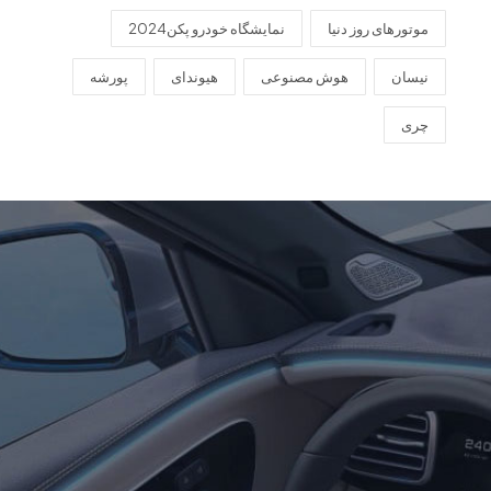
موتورهای روز دنیا
نمایشگاه خودرو پکن2024
نیسان
هوش مصنوعی
هیوندای
پورشه
چری