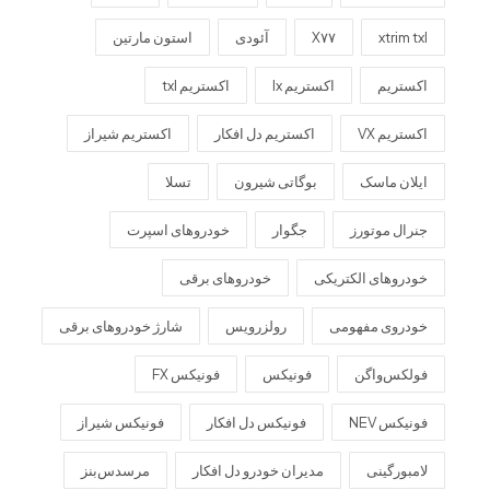
xtrim txl
X۷۷
آئودی
استون مارتین
اکستریم
اکستریم lx
اکستریم txl
اکستریم VX
اکستریم دل افکار
اکستریم شیراز
ایلان ماسک
بوگاتی شیرون
تسلا
جنرال موتورز
جگوار
خودروهای اسپرت
خودروهای الکتریکی
خودروهای برقی
خودروی مفهومی
رولزرویس
شارژ خودروهای برقی
فولکس‌واگن
فونیکس
فونیکس FX
فونیکس NEV
فونیکس دل افکار
فونیکس شیراز
لامبورگینی
مدیران خودرو دل افکار
مرسدس‌بنز