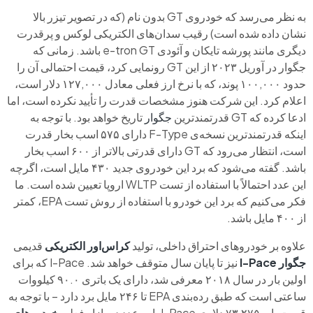
به نظر می‌رسد که خودروی GT بدون نام (که در تصویر تیزر بالا
نشان داده شده است) رقیب سدان‌های الکتریکی لوکس و پرقدرت
دیگری مانند پورشه تایکان و آئودی e-tron GT باشد. زمانی که
جگوار در آوریل ۲۰۲۳ از این GT رونمایی کرد، قیمت احتمالی آن را
حدود ۱۰۰,۰۰۰ پوند، که با نرخ ارز فعلی معادل ۱۲۷,۰۰۰ دلار است،
اعلام کرد. این شرکت هنوز مشخصات قدرت را تأیید نکرده است، اما
ادعا کرده که GT قدرتمندترین
جگوار
تاریخ خواهد بود. با توجه به
اینکه قدرتمندترین نسخه‌ی F-Type دارای ۵۷۵ اسب بخار قدرت
است، انتظار می‌رود که GT دارای قدرتی بالاتر از ۶۰۰ اسب بخار
باشد. گفته می‌شود که برد این خودروی جدید ۴۳۰ مایل است، اگرچه
این عدد احتمالاً با استفاده از تست WLTP اروپا تعیین شده است. ما
فکر می‌کنیم که برد این خودرو با استفاده از روش تست EPA، کمتر
از ۴۰۰ مایل باشد.
علاوه بر خودروهای احتراق داخلی، تولید
کراس‌اور الکتریکی
قدیمی
جگوار
I-Pace
نیز تا پایان سال متوقف خواهد شد. I-Pace که برای
اولین بار در سال ۲۰۱۸ معرفی شد، دارای یک باتری ۹۰.۰ کیلووات
ساعتی است که طبق رده‌بندی EPA تا ۲۴۶ مایل برد دارد – با توجه به
قیمت پایه ۷۳,۲۷۵ دلاری I-Pace، این عدد در بازار فعلی
خودروهای