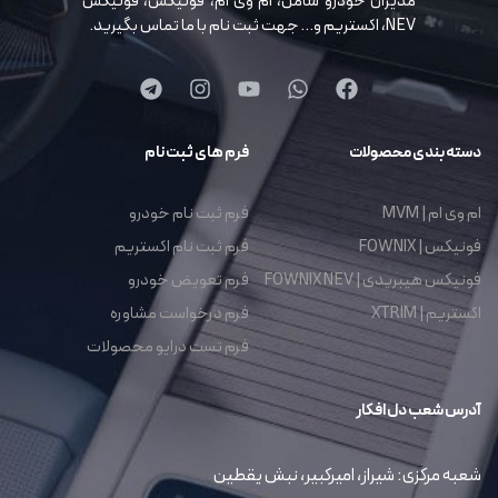
مدیران خودرو شامل، ام وی ام، فونیکس، فونیکس
NEV، اکستریم و… جهت ثبت نام با ما تماس بگیرید.
دسته بندی محصولات
فرم های ثبت نام
ام وی ام | MVM
فرم ثبت نام خودرو
فونیکس | FOWNIX
فرم ثبت نام اکستریم
فونیکس هیبریدی | FOWNIX NEV
فرم تعویض خودرو
اکستریم | XTRIM
فرم درخواست مشاوره
فرم تست درایو محصولات
آدرس شعب دل افکار
شعبه مرکزی: شیراز، امیرکبیر، نبش یقطین