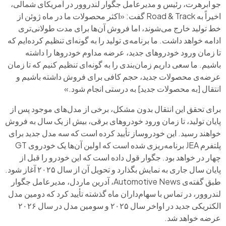
جو ابرهرت، رئیس و مدیرعامل جگوار لندروور در آمریکای شمالی،
اخیراً به Road & Track گفت: «اکثر محصولات ما در ماه ژوئن از
خط تولید خارج می‌شوند، اما فروش آن‌ها برای مدت طولانی‌تری
ادامه خواهد داشت. ما برنامه‌ی تولید را به گونه‌ای تنظیم کرده‌ایم که
تا زمان ورود خودروهای جدید، عرضه مداوم خودروها را داشته
باشیم. ما سعی داریم زمان‌بندی را به گونه‌ای تنظیم کنیم که تا زمان
عرضه‌ی محصولات جدید، حجم کافی برای فروش داشته باشیم و
انتقال [به محصولات جدید] به درستی انجام شود.»
برای تحقق این انتقال بدون مشکل، برخی از مدل‌های موجود پس از
پایان تولید، تا زمان ورود خودروهای برقی، بیش از یک سال به فروش
خواهند رسید. این خودروساز تأیید کرده است که سه مدل جدید برای
پلتفرم JEA برنامه‌ریزی شده است که اولین آن‌ها یک خودروی GT
چهار در خواهد بود. جگوار قول داده است که این خودرو را قبل از
پایان سال جاری به نمایش بگذارد و تحویل آن از سال ۲۰۲۵ آغاز شود.
طبق گفته‌ی Automotive News، آدرین ماردل، مدیرعامل جگوار
لندروور، در تماس با سهام‌داران ماه گذشته تأیید کرد که دومین مدل
الکتریکی جدید در اواخر سال ۲۰۲۵ و سومین مدل در سال ۲۰۲۶
عرضه خواهد شد.