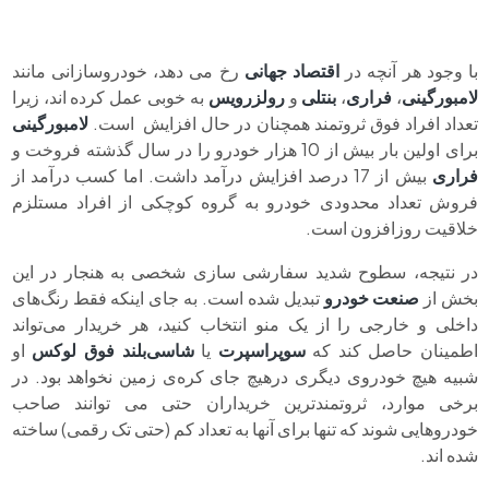
با وجود هر آنچه در
اقتصاد جهانی
رخ می دهد، خودروسازانی مانند
لامبورگینی
،
فراری
،
بنتلی
و
رولزرویس
به خوبی عمل کرده اند، زیرا
تعداد افراد فوق ثروتمند همچنان در حال افزایش است.
لامبورگینی
برای اولین بار بیش از 10 هزار خودرو را در سال گذشته فروخت و
فراری
بیش از 17 درصد افزایش درآمد داشت. اما کسب درآمد از
فروش تعداد محدودی خودرو به گروه کوچکی از افراد مستلزم
خلاقیت روزافزون است.
در نتیجه، سطوح شدید سفارشی سازی شخصی به هنجار در این
بخش از
صنعت خودرو
تبدیل شده است. به جای اینکه فقط رنگ‌های
داخلی و خارجی را از یک منو انتخاب کنید، هر خریدار می‌تواند
اطمینان حاصل کند که
سوپراسپرت
یا
شاسی‌بلند فوق لوکس
او
شبیه هیچ خودروی دیگری درهیچ جای کره‌ی زمین نخواهد بود. در
برخی موارد، ثروتمندترین خریداران حتی می توانند صاحب
خودروهایی شوند که تنها برای آنها به تعداد کم (حتی تک رقمی) ساخته
شده اند.