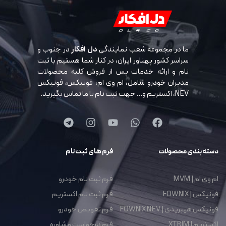
ما در مجموعه شعب نمایندگی
دل افکار
در جنوب و
سراسر کشور پهناور ایران، در کنار شما هستیم با ثبت
نام و ارائه خدمات پس از فروش کلیه محصولات
مدیران خودرو شامل، ام وی ام، فونیکس، فونیکس
NEV، اکستریم و… جهت ثبت نام با ما تماس بگیرید.
دسته بندی محصولات
فرم های ثبت نام
ام وی ام | MVM
فرم ثبت نام خودرو
فونیکس | FOWNIX
فرم ثبت نام اکستریم
فونیکس هیبریدی | FOWNIX NEV
فرم تعویض خودرو
اکستریم | XTRIM
فرم درخواست مشاوره