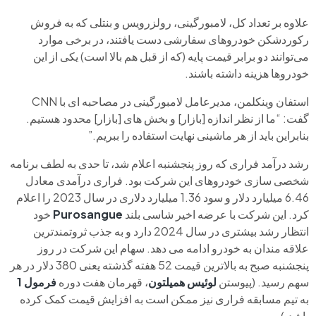
علاوه بر تعداد کل، لامبورگینی، رولزرویس و بنتلی که به فروش
رکوردشکن خودروهای سفارشی دست یافتند، در برخی موارد
می‌توانند دو برابر قیمت پایه (که از قبل هم بالا است) یکی از این
خودروها هزینه داشته باشند.
استفان وینکلمن، مدیرعامل لامبورگینی در مصاحبه ای با CNN
گفت: “ما از نظر اندازه [بازار] و بخش های [بازار] محدود هستیم.
بنابراین باید از هر ماشینی نهایت استفاده را ببریم.”
رشد درآمد فراری که روز پنجشنبه اعلام شد، تا حدی به لطف برنامه
شخصی سازی خودروهای این شرکت بود. فراری درآمدی معادل
6.46 میلیارد دلار و سود 1.36 میلیارد دلاری در سال 2023 را اعلام
کرد. این شرکت با عرضه اخیر شاسی بلند
Purosangue
خود
انتظار رشد بیشتری در سال 2024 دارد و به جذب ثروتمندترین
علاقه مندان به خودرو ادامه می دهد. سهام این شرکت در روز
پنجشنبه صبح به بالاترین قیمت 52 هفته گذشته یعنی 380 دلار در هر
سهم رسید. (پیوستن
لوئیس همیلتون
، قهرمان هفت دوره
فرمول 1
به تیم مسابقه فراری نیز ممکن است به افزایش قیمت کمک کرده
باشد.)