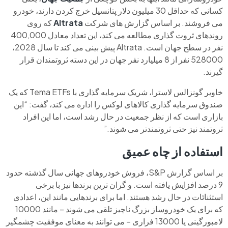
کسانی که حداقل 30 میلیون دلار پتانسیل خرج کردن دارند، خودرو
می فروشند. بر اساس گزارش های شرکت
Altrata
که روی ​​
روندهای ثروت گذاری مطالعه می کند، این تعداد معادل 400,000
نفر در سطح جهان است. Altrata پیش بینی می کند تا سال 2028،
528000 نفر از 8 میلیارد نفر جهان در این دسته ثروتمندان قرار
گیرند.
خاویر گونزالس لاسترا، شریک سرمایه گذاری با Tema ETFs که یک
صندوق سرمایه گذاری کالاهای لوکس را اداره می کند، گفت: “این
بازاری است که از نظر جمعیت در حال رشد است، اما این افراد
ثروتمند نیز حتی ثروتمندتر می شوند.”
استفاده از چاه عمیق
بر اساس گزارش S&P، فروش خودروهای جهانی سال گذشته حدود
9 درصد افزایش یافته است. و گران ترین برندها نیز با برخی
استثنائات در حال رشد هستند. اما برای برندهایی مانند این، اعدادی
که برای یک خودروساز بزرگ ناچیز تلقی می شوند – مانند 10000
لامبورگینی یا 13000 فراری – می توانند به معنای موفقیت چشمگیر