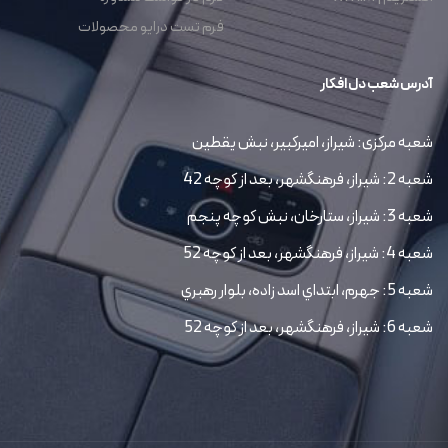
فرم تست درایو محصولات
آدرس شعب دل افکار
شعبه مرکزی: شیراز، امیرکبیر، نبش یقطین
شعبه 2: شیراز، فرهنگشهر، بعد از کوچه 42
شعبه 3: شیراز، ستارخان، نبش کوچه پنجم
شعبه 4: شیراز، فرهنگشهر، بعد از کوچه 52
شعبه 5: جهرم، ابتداي اسد زاده، بلوار رهبري
شعبه 6: شیراز، فرهنگشهر، بعد از کوچه 52