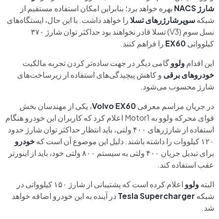
شارژ NACS
بهره خواهد برد؛ بنابراین امکان استفاده مستقیم از
شبکه
سوپرشارژرهای تسلا
را خواهد داشت. با این حال، ایستگاه‌های
نسل سوم (V3) تسلا قادر نخواهند بود حداکثر توان شارژ ۳۷۰
کیلوواتی
EX60
را فراهم کنند.
این اقدام
ولوو
گامی دیگر در جهت ساده‌تر کردن تجربه مالکیت
خودروهای برقی
و کاهش پیچیدگی‌های استفاده از زیرساخت‌های
شارژ محسوب می‌شود.
در جریان مراسم معرفی
Volvo EX60
، یکی از مهندسان بخش
قوای محرکه ولوو به Motor1 اعلام کرد که کاربران این خودرو هنگام
استفاده از شارژرهای ۴۰۰ ولتی، باید انتظار حداکثر توان شارژ حدود
۱۲۰ کیلووات را داشته باشند. دلیل این موضوع آن است که
خودرو
برای تبدیل جریان ۴۰۰ ولتی به سیستم ۸۰۰ ولتی خود، باید از اینورتر
عقب استفاده کند.
البته
ولوو
اعلام کرده است که پشتیبانی از شارژ ۱۵۰ کیلوواتی در
شبکه
Tesla Supercharger
در آینده به این خودرو اضافه خواهد
شد.