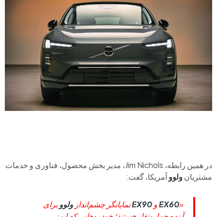
در همین رابطه،
Jim Nichols
، مدیر بخش محصول، فناوری و خدمات
مشتریان
ولوو
آمریکا، گفت:
«
EX60
و
EX90
نمایانگر چشم‌انداز
ولوو
برای
آینده حمل‌ونقل هستند؛ خودروهایی که ایمنی،