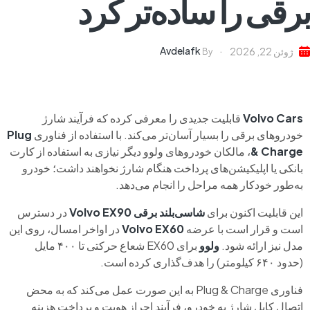
برقی را ساده‌تر کرد
Avdelafk
ژوئن 22, 2026
By
Volvo Cars
قابلیت جدیدی را معرفی کرده که فرآیند شارژ
خودروهای برقی را بسیار آسان‌تر می‌کند. با استفاده از فناوری
Plug
& Charge
، مالکان خودروهای ولوو دیگر نیازی به استفاده از کارت
بانکی یا اپلیکیشن‌های پرداخت هنگام شارژ نخواهند داشت؛ خودرو
به‌طور خودکار همه مراحل را انجام می‌دهد.
این قابلیت اکنون برای
شاسی‌بلند برقی
Volvo EX90
در دسترس
است و قرار است با عرضه
Volvo EX60
در اواخر امسال، روی این
مدل نیز ارائه شود.
ولوو
برای EX60 شعاع حرکتی تا ۴۰۰ مایل
(حدود ۶۴۰ کیلومتر) را هدف‌گذاری کرده است.
فناوری Plug & Charge به این صورت عمل می‌کند که به محض
اتصال کابل شارژ به خودرو، فرآیند احراز هویت و پرداخت هزینه