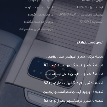
ام وی ام | MVM
فرم ثبت نام خودرو
فونیکس | FOWNIX
فرم ثبت نام اکستریم
فونیکس هیبریدی | FOWNIX NEV
فرم تعویض خودرو
اکستریم | XTRIM
فرم درخواست مشاوره
فرم تست درایو محصولات
آدرس شعب دل افکار
شعبه مرکزی: شیراز، امیرکبیر، نبش یقطین
شعبه 2: شیراز، فرهنگشهر، بعد از کوچه 42
شعبه 3: شیراز، ستارخان، نبش کوچه پنجم
شعبه 4: شیراز، فرهنگشهر، بعد از کوچه 52
شعبه 5: جهرم، ابتداي اسد زاده، بلوار رهبري
شعبه 6: شیراز، فرهنگشهر، بعد از کوچه 52