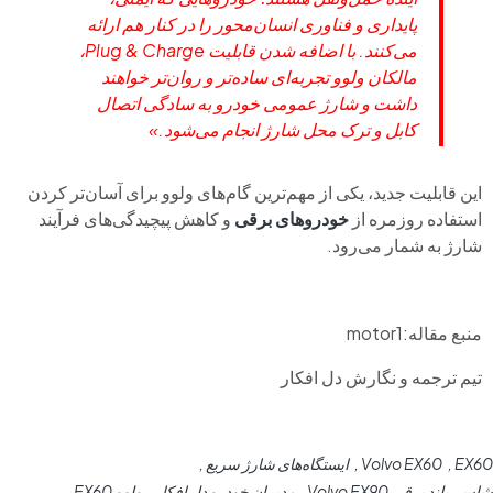
پایداری و فناوری انسان‌محور را در کنار هم ارائه
می‌کنند. با اضافه شدن قابلیت Plug & Charge،
مالکان ولوو تجربه‌ای ساده‌تر و روان‌تر خواهند
داشت و شارژ عمومی خودرو به سادگی اتصال
کابل و ترک محل شارژ انجام می‌شود.»
این قابلیت جدید، یکی از مهم‌ترین گام‌های ولوو برای آسان‌تر کردن
استفاده روزمره از
خودروهای برقی
و کاهش پیچیدگی‌های فرآیند
شارژ به شمار می‌رود.
منبع مقاله:motor1
تیم ترجمه و نگارش دل افکار
EX60
Volvo EX60
ایستگاه‌های شارژ سریع
شاسی‌بلند برقی Volvo EX90
مدیران خودرو دل افکار
ولوو EX60