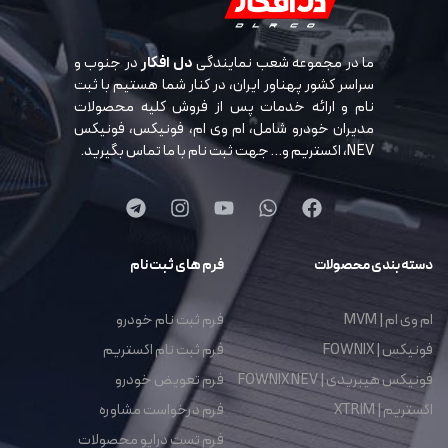
ما در مجموعه شعب نمایندگی
دل افکار
در جنوب و
سراسر کشور پهناور ایران، در کنار شما هستیم با ثبت
نام و ارائه خدمات پس از فروش کلیه محصولات
مدیران خودرو شامل، ام وی ام، فونیکس، فونیکس
NEV، اکستریم و… جهت ثبت نام با ما تماس بگیرید.
دسته بندی محصولات
فرم های ثبت نام
ام وی ام | MVM
فرم ثبت نام خودرو
فونیکس | FOWNIX
فرم ثبت نام اکستریم
فونیکس هیبریدی | FOWNIX NEV
فرم تعویض خودرو
اکستریم | XTRIM
فرم درخواست مشاوره
فرم تست درایو محصولات