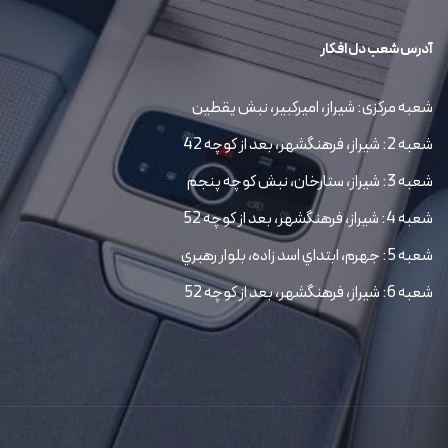
آدرس شعب دل افکار
شعبه مرکزی: شیراز، امیرکبیر، نبش یقطین
شعبه 2: شیراز، فرهنگشهر، بعد از کوچه 42
شعبه 3: شیراز، ستارخان، نبش کوچه پنجم
شعبه 4: شیراز، فرهنگشهر، بعد از کوچه 52
شعبه 5: جهرم، ابتداي اسد زاده، بلوار رهبري
شعبه 6: شیراز، فرهنگشهر، بعد از کوچه 52