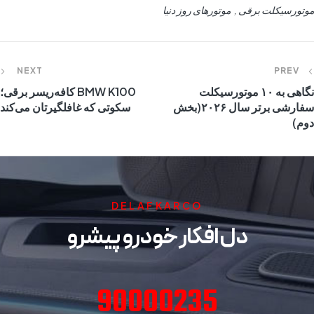
موتورسیکلت برقی
موتورهای روز دنیا
NEXT
PREV
نگاهی به ۱۰ موتورسیکلت
BMW K100 کافه‌ریسر برقی؛
سفارشی برتر سال ۲۰۲۶(بخش
سکوتی که غافلگیرتان می‌کند
دوم)
DELAFKARCO
دل افکار خودرو پیشرو
90000235