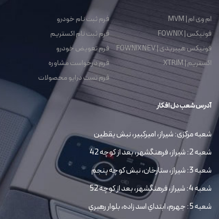
ام وی ام | MVM
فرم ثبت نام خودرو
فونیکس | FOWNIX
فرم ثبت نام اکستریم
فونیکس هیبریدی | FOWNIX NEV
فرم تعویض خودرو
اکستریم | XTRIM
فرم درخواست مشاوره
فرم تست درایو محصولات
آدرس شعب دل افکار
شعبه مرکزی: شیراز، امیرکبیر، نبش یقطین
شعبه 2: شیراز، فرهنگشهر، بعد از کوچه 42
شعبه 3: شیراز، ستارخان، نبش کوچه پنجم
شعبه 4: شیراز، فرهنگشهر، بعد از کوچه 52
شعبه 5: جهرم، ابتداي اسد زاده، بلوار رهبري