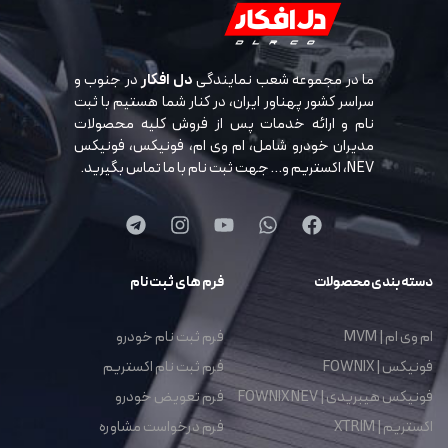
ما در مجموعه شعب نمایندگی
دل افکار
در جنوب و
سراسر کشور پهناور ایران، در کنار شما هستیم با ثبت
نام و ارائه خدمات پس از فروش کلیه محصولات
مدیران خودرو شامل، ام وی ام، فونیکس، فونیکس
NEV، اکستریم و… جهت ثبت نام با ما تماس بگیرید.
دسته بندی محصولات
فرم های ثبت نام
ام وی ام | MVM
فرم ثبت نام خودرو
فونیکس | FOWNIX
فرم ثبت نام اکستریم
فونیکس هیبریدی | FOWNIX NEV
فرم تعویض خودرو
اکستریم | XTRIM
فرم درخواست مشاوره