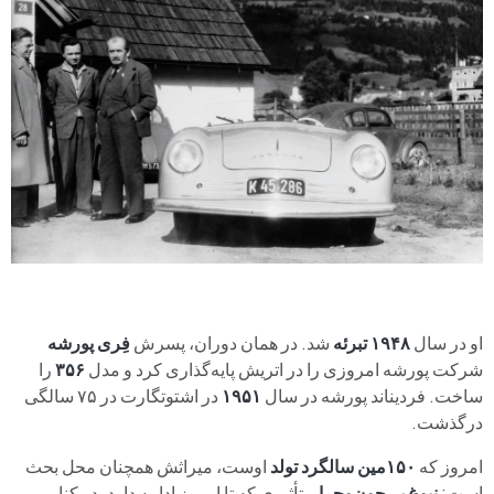
او در سال
۱۹۴۸ تبرئه
شد. در همان دوران، پسرش
فِری پورشه
شرکت پورشه امروزی را در اتریش پایه‌گذاری کرد و مدل
۳۵۶
را
ساخت. فردیناند پورشه در سال
۱۹۵۱
در اشتوتگارت در ۷۵ سالگی
درگذشت.
امروز که
۱۵۰مین سالگرد تولد
اوست، میراثش همچنان محل بحث
است:
نبوغ بی‌چون‌وچرا
و تأثیری که تا امروز ادامه دارد، در کنار