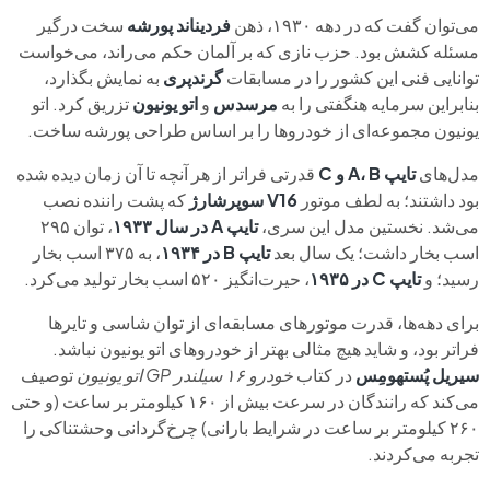
می‌توان گفت که در دهه‌ ۱۹۳۰، ذهن
فردیناند پورشه
سخت درگیر
مسئله‌ کشش بود. حزب نازی که بر آلمان حکم می‌راند، می‌خواست
توانایی فنی این کشور را در مسابقات
گرندپری
به نمایش بگذارد،
بنابراین سرمایه هنگفتی را به
مرسدس
و
اتو یونیون
تزریق کرد. اتو
یونیون مجموعه‌ای از خودروها را بر اساس طراحی پورشه ساخت.
مدل‌های
تایپ A، B و C
قدرتی فراتر از هر آنچه تا آن زمان دیده شده
بود داشتند؛ به لطف موتور
V16 سوپرشارژ
که پشت راننده نصب
می‌شد. نخستین مدل این سری،
تایپ A در سال ۱۹۳۳
، توان ۲۹۵
اسب بخار داشت؛ یک سال بعد
تایپ B در ۱۹۳۴
، به ۳۷۵ اسب بخار
رسید؛ و
تایپ C در ۱۹۳۵
، حیرت‌انگیز ۵۲۰ اسب بخار تولید می‌کرد.
برای دهه‌ها، قدرت موتورهای مسابقه‌ای از توان شاسی و تایرها
فراتر بود، و شاید هیچ مثالی بهتر از خودروهای اتو یونیون نباشد.
سیریل پُستهومِس
در کتاب
خودرو ۱۶ سیلندر GP اتو یونیون
توصیف
می‌کند که رانندگان در سرعت بیش از ۱۶۰ کیلومتر بر ساعت (و حتی
۲۶۰ کیلومتر بر ساعت در شرایط بارانی) چرخ‌گردانی وحشتناکی را
تجربه می‌کردند.