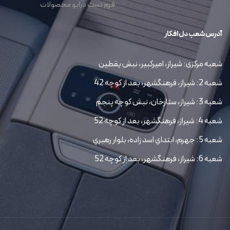
فرم تست درایو محصولات
آدرس شعب دل افکار
شعبه مرکزی: شیراز، امیرکبیر، نبش یقطین
شعبه 2: شیراز، فرهنگشهر، بعد از کوچه 42
شعبه 3: شیراز، ستارخان، نبش کوچه پنجم
شعبه 4: شیراز، فرهنگشهر، بعد از کوچه 52
شعبه 5: جهرم، ابتداي اسد زاده، بلوار رهبري
شعبه 6: شیراز، فرهنگشهر، بعد از کوچه 52