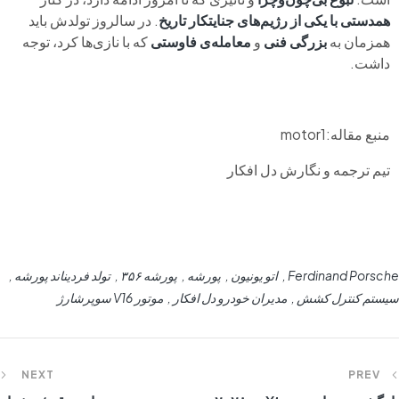
همدستی با یکی از رژیم‌های جنایتکار تاریخ
. در سالروز تولدش باید
همزمان به
بزرگی فنی
و
معامله‌ی فاوستی
که با نازی‌ها کرد، توجه
داشت.
منبع مقاله:motor1
تیم ترجمه و نگارش دل افکار
Ferdinand Porsche
اتو یونیون
پورشه
پورشه ۳۵۶
تولد فردیناند پورشه
سیستم کنترل کشش
مدیران خودرو دل افکار
موتور V16 سوپرشارژ
NEXT
PREV