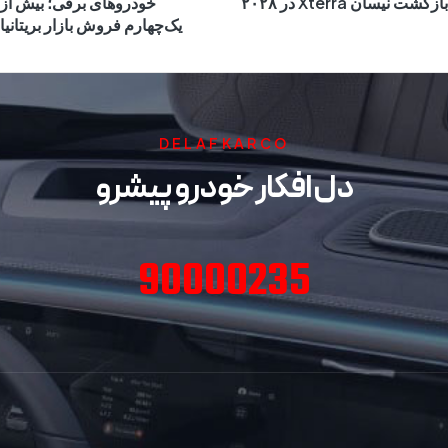
بازگشت نیسان Xterra در ۲۰۲۸
خودروهای برقی؛ بیش از
یک‌چهارم فروش بازار بریتانیا
DELAFKARCO
دل افکار خودرو پیشرو
90000235