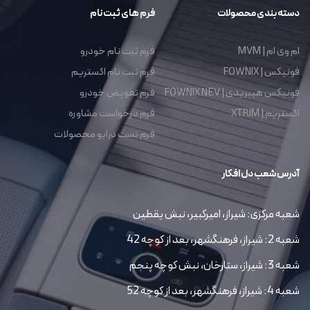
دسته بندی محصولات
فرم های ثبت نام
ام وی ام | MVM
فرم ثبت نام خودرو
فونیکس | FOWNIX
فرم ثبت نام اکستریم
فونیکس هیبریدی | FOWNIX NEV
فرم تعویض خودرو
اکستریم | XTRIM
فرم درخواست مشاوره
فرم تست درایو محصولات
آدرس شعب دل افکار
شعبه مرکزی: شیراز، امیرکبیر، نبش یقطین
شعبه 2: شیراز، فرهنگشهر، بعد از کوچه 42
شعبه 3: شیراز، ستارخان، نبش کوچه پنجم
شعبه 4: شیراز، فرهنگشهر، بعد از کوچه 52