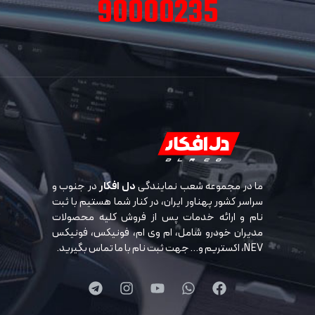
90000235
ما در مجموعه شعب نمایندگی
دل افکار
در جنوب و
سراسر کشور پهناور ایران، در کنار شما هستیم با ثبت
نام و ارائه خدمات پس از فروش کلیه محصولات
مدیران خودرو شامل، ام وی ام، فونیکس، فونیکس
NEV، اکستریم و… جهت ثبت نام با ما تماس بگیرید.