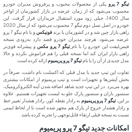
تیگو 7 پرو
یکی از محصولات محبوب و پرفروش مدیران خودرو
محسوب می‌شود که از زمان عرضه در بازار کشورمان از اواخر
سال 1400، خیلی زود مورد استقبال خریداران قرار گرفت. این
خودرو در اصل نسل دوم تیگو 7 محسوب می‌شود که از سال 2020
راهی بازار چین شد و در کشورمان با برند
فونیکس
و با نام تیگو 7 پرو
عرضه می‌شود. هرچند مدیران خودرو قصد دارد به‌زودی نسخه
فیس‌لیفت این خودرو را با نام
تیگو 7 پرو مکس
و پیشرانه قوی‌تر
راهی بازار ایران کند اما نسخه قبلی را هم فراموش نکرده و حالا
مدل جدیدی از آن را با نام
تیگو 7 پرو پریمیوم
ارائه کرده است.
تفاوت این تیپ جدید با مدل قبلی که اکسلنت نام داشت، صرفاً در
بخش آپشن‌ها و تجهیزات است و تیپ پریمیوم از امکانات بیشتری
بهره می‌برد. در این تیپ جدید شاهد اضافه شدن آینه الکتروکرومیک،
سنسور باران و سنسور پارک جلو به لیست تجهیزات هستیم. علاوه
بر این،
تیگو 7 پرو پریمیوم
به رادار نقطه کور، رادار هشدار تغییر خط
و رادار هشدار خروج از پارک هم مجهز شده است تا از لحاظ ایمنی
نسبت به نسخه قبلی ارتقاء قابل‌توجهی را تجربه کرده باشد.
امکانات جدید تیگو 7 پرو پریمیوم