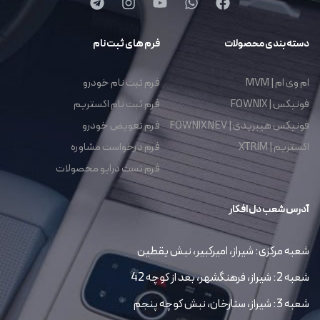
دسته بندی محصولات
فرم های ثبت نام
ام وی ام | MVM
فرم ثبت نام خودرو
فونیکس | FOWNIX
فرم ثبت نام اکستریم
فونیکس هیبریدی | FOWNIX NEV
فرم تعویض خودرو
اکستریم | XTRIM
فرم درخواست مشاوره
فرم تست درایو محصولات
آدرس شعب دل افکار
شعبه مرکزی: شیراز، امیرکبیر، نبش یقطین
شعبه 2: شیراز، فرهنگشهر، بعد از کوچه 42
شعبه 3: شیراز، ستارخان، نبش کوچه پنجم