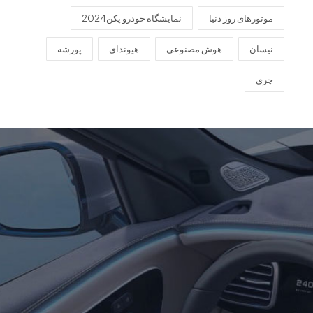
موتورهای روز دنیا
نمایشگاه خودرو پکن2024
نیسان
هوش مصنوعی
هیوندای
پورشه
چری