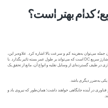
ع؛ کدام بهتر است؟
م وی ام
فونیکس
فونیکس NEV
اکستریم
موتورسیکل
مله می‌توان به‌هزینه کم و سرعت بالا اشاره کرد. علاوه‌بر این،
بسته باتری هنگام تعویض به‌سرعت خراب نمی‌شود و این برخلاف شارژ سریع DC است که می‌تواند بر طول عمر بسته تاثیر بگذارد. با
ذاری یا استانداردسازی در طیف گسترده‌ای از وسایل نقلیه و انواع آن، مانع از تحقق یک
 یکی به‌ضرر دیگری باشد.
ر Ample پیش‌بینی می‌کند هر دو فناوری در آینده جایگاهی خواهند داشت؛ همان‌طور که نیروی باد و
د.