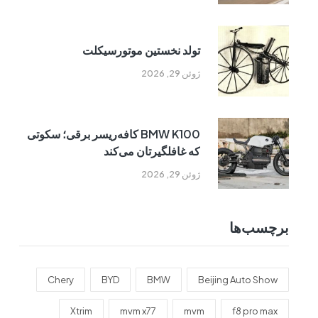
تولد نخستین موتورسیکلت
ژوئن 29, 2026
BMW K100 کافه‌ریسر برقی؛ سکوتی
که غافلگیرتان می‌کند
ژوئن 29, 2026
برچسب‌ها
Chery
BYD
BMW
Beijing Auto Show
Xtrim
mvm x77
mvm
f8 pro max