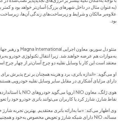
با توجه به‌امکان تکیه بیشتر بر انرژی‌های تجدیدپذیر نصب‌شده در کنا
(به‌عنوان مثال در داخل شهرهای بزرگ) آسان‌تر خواهد بود و کمتر به 
علاوه‌بر مالکان و شرایط و زیرساخت‌های زندگی آن‌ها، زیرساخت‌
بود.
متئو دل سوربو، معاون اجرایی Magna International و رهبر جهانی Magna New Mobility می‌گوید: «
به‌موازات هم عرضه خواهند شد. زیرا انتقال تکنولوژی خودرو به‌ب
معتقد است این کار با وسایل نقلیه دو چرخ آسان‌تر از چهار چرخ ا
او می‌گوید: «اندازه باتری، برد و هزینه همچنان بر نرخ پذیرش برای 
دارای مزایای آشکاری در مقابل سایر وسایل نقلیه خودرویی هستند
نقاط شارژ، شارژ کرد یا کاربران می‌توانند باتری خودرو خود را تعو
وی اظهار می‌کند: «ما به‌ارائه باتری معتقدیم. بهترین تجربه شارژ 
مساله، NIO دارای شبکه شارژ و تعویض مخصوص به‌خود و همچنین اتصالات با شبکه‌های شارژ شخص‌ثالث است.»