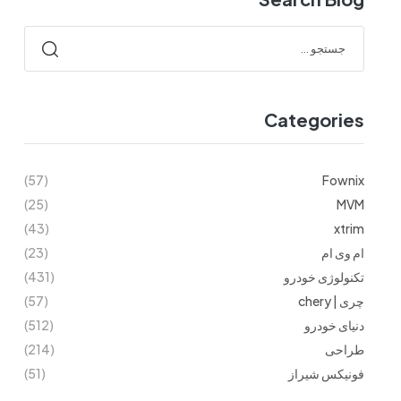
Categories
(57)
Fownix
(25)
MVM
(43)
xtrim
ام وی ام
(23)
تکنولوژی خودرو
(431)
چری | chery
(57)
دنیای خودرو
(512)
طراحی
(214)
فونیکس شیراز
(51)