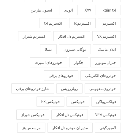
xtrim txl
X۷۷
آئودی
استون مارتین
اکستریم
اکستریم lx
اکستریم txl
اکستریم VX
اکستریم دل افکار
اکستریم شیراز
ایلان ماسک
بوگاتی شیرون
تسلا
جنرال موتورز
جگوار
خودروهای اسپرت
خودروهای الکتریکی
خودروهای برقی
خودروی مفهومی
رولزرویس
شارژ خودروهای برقی
فولکس‌واگن
فونیکس
فونیکس FX
فونیکس NEV
فونیکس دل افکار
فونیکس شیراز
لامبورگینی
مدیران خودرو دل افکار
مرسدس‌بنز