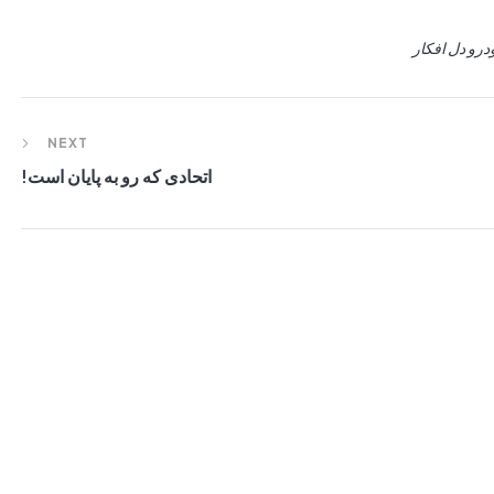
درو دل افکار
NEXT
اتحادی که رو به پایان است!