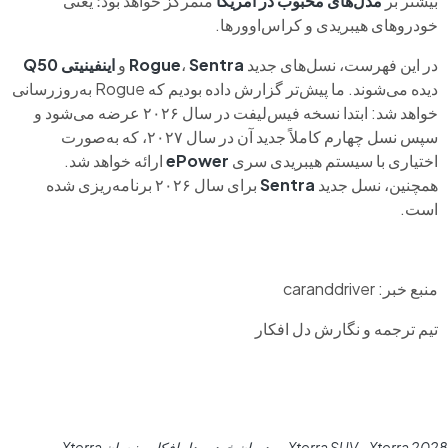
بیشتر بر
مدل‌های محبوب در آمریکا
متمرکز خواهد بود؛ یعنی
خودروهای هیبریدی و کراس‌اوورها.
در این فهرست، نسل‌های جدید
Sentra
،
Rogue
و
اینفینیتی Q50
دیده می‌شوند. ما پیش‌تر گزارش داده بودیم که Rogue به‌روزرسانی
خواهد شد: ابتدا نسخه فیس‌لیفت در سال ۲۰۲۶ عرضه می‌شود و
سپس نسل چهارم کاملاً جدید آن در سال ۲۰۲۷، که به‌صورت
اختیاری با سیستم هیبریدی سری
ePower
ارائه خواهد شد.
همچنین، نسل جدید
Sentra
برای سال ۲۰۲۶ برنامه‌ریزی شده
است.
منبع خبر: caranddriver
تیم ترجمه و نگارش دل افکار
2028 Xterra
Xterra SUV
مدیران خودرو دل افکار
نیسان Xterra