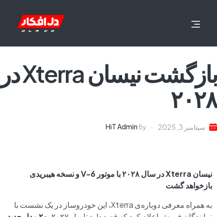
بازگشت نیسان Xterra در
۲۰۲۸
HiT Admin
سپتامبر 3, 2025
By
نیسان Xterra در سال ۲۰۲۸ با موتور V-6 و نسخه هیبریدی
بازخواهد گشت
به همراه معرفی دوباره‌ی Xterra، این خودروساز در یک نشست با
نمایندگان فروش اعلام کرد که قصد دارد تا بهار ۲۰۲۷،
۲۰ مدل جدید