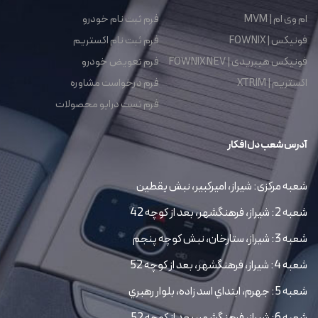
ام وی ام | MVM
فرم ثبت نام خودرو
فونیکس | FOWNIX
فرم ثبت نام اکستریم
فونیکس هیبریدی | FOWNIX NEV
فرم تعویض خودرو
اکستریم | XTRIM
فرم درخواست مشاوره
فرم تست درایو محصولات
آدرس شعب دل افکار
شعبه مرکزی: شیراز، امیرکبیر، نبش یقطین
شعبه 2: شیراز، فرهنگشهر، بعد از کوچه 42
شعبه 3: شیراز، ستارخان، نبش کوچه پنجم
شعبه 4: شیراز، فرهنگشهر، بعد از کوچه 52
شعبه 5: جهرم، ابتداي اسد زاده، بلوار رهبري
شعبه 6: شیراز، فرهنگشهر، بعد از کوچه 52