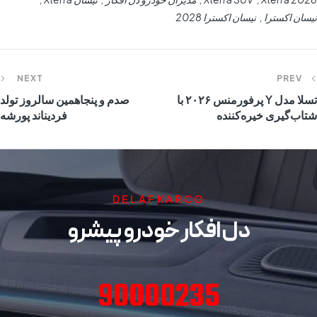
نیسان اکسترا
نیسان اکسترا 2028
NEXT
PREV
تسلا مدل Y پرفورمنس ۲۰۲۶ با
صدم و پنجاهمین سالروز تولد
شتاب‌گیری خیره‌کننده
فردیناند پورشه
DELAFKARCO
دل افکار خودرو پیشرو
90000235