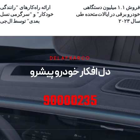
فروش ۱.۱ میلیون دستگاهی
ارائه راه‌کارهای “رانندگی
خودرو برقی در ایالات‌متحده طی
خودکار” و “سرگرمی نسل
سال ۲۰۲۳
بعدی” توسط ال‌جی
DELAFKARCO
دل افکار خودرو پیشرو
90000235