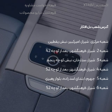
اکستریم | XTRIM
فرم درخواست مشاوره
فرم تست درایو محصولات
آدرس شعب دل افکار
شعبه مرکزی: شیراز، امیرکبیر، نبش یقطین
شعبه 2: شیراز، فرهنگشهر، بعد از کوچه 42
شعبه 3: شیراز، ستارخان، نبش کوچه پنجم
شعبه 4: شیراز، فرهنگشهر، بعد از کوچه 52
شعبه 5: جهرم، ابتداي اسد زاده، بلوار رهبري
شعبه 6: شیراز، فرهنگشهر، بعد از کوچه 52