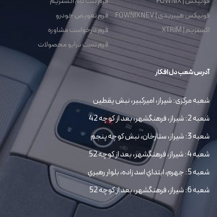
فونیکس | FOWNIX
فرم ثبت نام اکستریم
فونیکس هیبریدی | FOWNIX NEV
فرم تعویض خودرو
اکستریم | XTRIM
فرم درخواست مشاوره
فرم تست درایو محصولات
آدرس شعب دل افکار
شعبه مرکزی: شیراز، امیرکبیر، نبش یقطین
شعبه 2: شیراز، فرهنگشهر، بعد از کوچه 42
شعبه 3: شیراز، ستارخان، نبش کوچه پنجم
شعبه 4: شیراز، فرهنگشهر، بعد از کوچه 52
شعبه 5: جهرم، ابتداي اسد زاده، بلوار رهبري
شعبه 6: شیراز، فرهنگشهر، بعد از کوچه 52