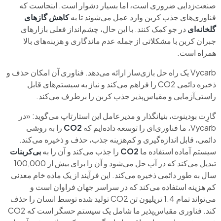
صنعت‌زدایی ضروری است، اما بسیار دشوار است. اینجاست که
فناوری‌های جذب کربن وارد عمل می‌شوند تا به
کاهش گازهای
گلخانه‌ای
در جو کمک کنند. با این حال، چشم‌انداز فعلی بازارهای
جبران کربن با مشکلاتی از جمله عدم ماندگاری و هزینه‌های بالا
همراه است.
Vycarb یک راه حل بازی‌ساز ارائه می‌دهد. فناوری آن امکان حذف و
ذخیره دائمی CO2 را فراهم می‌کند و نیاز به سیستم‌های قابل
راستی‌آزمایی و مقیاس‌پذیر جذب کربن را برطرف می‌کند.
گارِت بودینوت، بنیانگذار و مدیرعامل این استارتاپ می‌گوید: «در
Vycarb، ما فناوری‌ای را توسعه داده‌ایم که
CO2
را به روشی
دائمی، قابل اندازه‌گیری و کم‌هزینه جذب، حذف و ذخیره می‌کند.
سیستم آماده استفاده ما
CO2
را جذب می‌کند و آن را به
بی‌کربنات
تبدیل می‌کند که در آب حل می‌شود و آن را برای بیش از 100,000
سال به طور دائمی ذخیره می‌کند. این فرآیند از یک ماده خام معدنی
کم هزینه استفاده می‌کند که در سراسر جهان فراوان است و
می‌تواند تمام 1.4 تریلیون تن CO2 تولید شده توسط انسان را حذف
کند. فناوری مقیاس‌پذیر ما شامل یک سیستم حسگر است که CO2