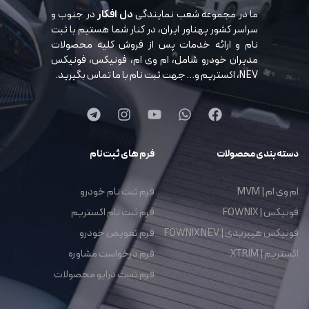
ما در مجموعه شعب نمایندگی
دل افکار
در جنوب و
سراسر کشور پهناور ایران، در کنار شما هستیم با ثبت
نام و ارائه خدمات پس از فروش کلیه محصولات
مدیران خودرو شامل، ام وی ام، فونیکس، فونیکس
NEV، اکستریم و… جهت ثبت نام با ما تماس بگیرید.
دسته بندی محصولات
فرم های ثبت نام
ام وی ام | MVM
فرم ثبت نام خودرو
فونیکس | FOWNIX
فرم ثبت نام اکستریم
فونیکس هیبریدی | FOWNIX NEV
فرم تعویض خودرو
اکستریم | XTRIM
فرم درخواست مشاوره
فرم تست درایو محصولات