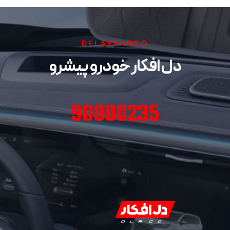
DELAFKARCO
دل افکار خودرو پیشرو
90000235