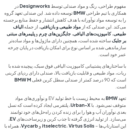
مفهوم طراحی، رنگ و مواد صندلی توسط
Designworks
در
همکاری با تیم طراحی
BMW
توسعه داده شد. این صندلی تعهد گروه
را به توسعه مواد نوآورانه با هدف کاهش انتشار و حفظ منابع برجسته
می‌کند. این صندلی که از
مواد طبیعی و بازیافتی
، از جمله
الیاف
طبیعی
،
کامپوزیت‌های الیافی
،
جایگزین‌های چرم
و
پلیمرهای مبتنی
بر جلبک
ساخته شده است، همچنین دارای ماژول‌ها و مواد ساده‌تر
سازماندهی شده بر اساس نوع برای امکان بازیافت در پایان چرخه
عمر خود است.
با ساختارهای پشتیبانی کامپوزیت الیافی فوق سبک، پیچیده شده با
ربات، مواد طبیعی و قابلیت بازیافت بالا، صندلی دارای ردپای کربنی
است که 90 درصد کمتر از صندلی سطل کربن فعلی
M
BMW
است.
تعهد
BMW
به محیط زیست با خط تولید EV و نوآوری‌های مواد
متوقف نمی‌شود. با
Urban-X
، پلتفرمی ایجاد کرده است که نسل
بعدی نوآوران آب و هوا را برای زنده کردن راه‌حل‌های خود توانمند
می‌سازد. از تولید انرژی گرفته تا جذب کربن و زیرساخت‌های
EV
،
این استارتاپ‌ها –
Solis
Virtus
،
itselectric
و
Vycarb
، همراه با