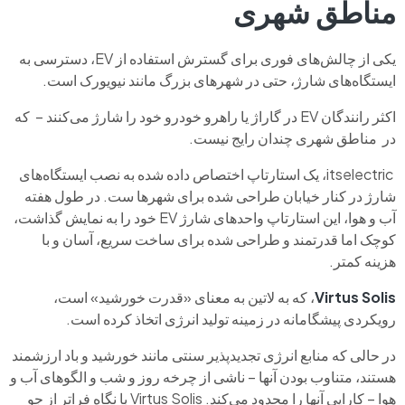
مناطق شهری
یکی از چالش‌های فوری برای گسترش استفاده از EV، دسترسی به
ایستگاه‌های شارژ، حتی در شهرهای بزرگ مانند نیویورک است.
اکثر رانندگان EV در گاراژ یا راهرو خودرو خود را شارژ می‌کنند – که
در مناطق شهری چندان رایج نیست.
itselectric، یک استارتاپ اختصاص داده شده به نصب ایستگاه‌های
شارژ در کنار خیابان طراحی شده برای شهرها ست. در طول هفته
آب و هوا، این استارتاپ واحدهای شارژ EV خود را به نمایش گذاشت،
کوچک اما قدرتمند و طراحی شده برای ساخت سریع، آسان و با
هزینه کمتر.
Virtus Solis
، که به لاتین به معنای «قدرت خورشید» است،
رویکردی پیشگامانه در زمینه تولید انرژی اتخاذ کرده است.
در حالی که منابع انرژی تجدیدپذیر سنتی مانند خورشید و باد ارزشمند
هستند، متناوب بودن آنها – ناشی از چرخه روز و شب و الگوهای آب و
هوا – کارایی آنها را محدود می‌کند. Virtus Solis با نگاه فراتر از جو