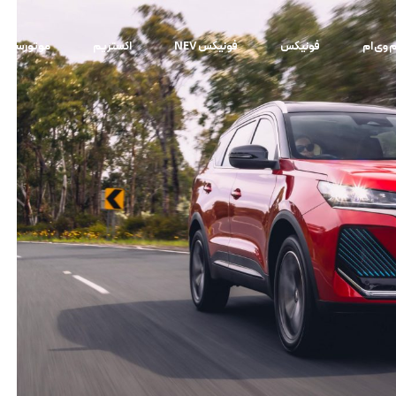
م وی ام
فونیکس
فونیکس NEV
اکستریم
موتورسیکل