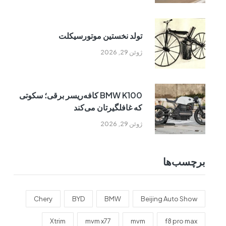
تولد نخستین موتورسیکلت
ژوئن 29, 2026
BMW K100 کافه‌ریسر برقی؛ سکوتی
که غافلگیرتان می‌کند
ژوئن 29, 2026
برچسب‌ها
Chery
BYD
BMW
Beijing Auto Show
Xtrim
mvm x77
mvm
f8 pro max