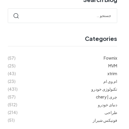
Categories
(57)
Fownix
(25)
MVM
(43)
xtrim
ام وی ام
(23)
تکنولوژی خودرو
(431)
چری | chery
(57)
دنیای خودرو
(512)
طراحی
(214)
فونیکس شیراز
(51)