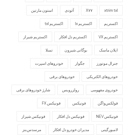
xtrim txl
X۷۷
آئودی
استون مارتین
اکستریم
اکستریم lx
اکستریم txl
اکستریم VX
اکستریم دل افکار
اکستریم شیراز
ایلان ماسک
بوگاتی شیرون
تسلا
جنرال موتورز
جگوار
خودروهای اسپرت
خودروهای الکتریکی
خودروهای برقی
خودروی مفهومی
رولزرویس
شارژ خودروهای برقی
فولکس‌واگن
فونیکس
فونیکس FX
فونیکس NEV
فونیکس دل افکار
فونیکس شیراز
لامبورگینی
مدیران خودرو دل افکار
مرسدس‌بنز