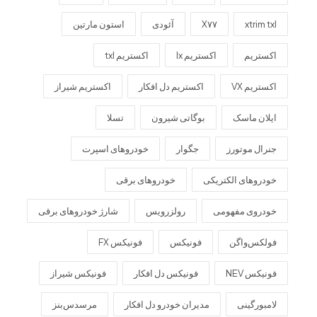
xtrim txl
X۷۷
آئودی
استون مارتین
اکستریم
اکستریم lx
اکستریم txl
اکستریم VX
اکستریم دل افکار
اکستریم شیراز
ایلان ماسک
بوگاتی شیرون
تسلا
جنرال موتورز
جگوار
خودروهای اسپرت
خودروهای الکتریکی
خودروهای برقی
خودروی مفهومی
رولزرویس
شارژ خودروهای برقی
فولکس‌واگن
فونیکس
فونیکس FX
فونیکس NEV
فونیکس دل افکار
فونیکس شیراز
لامبورگینی
مدیران خودرو دل افکار
مرسدس‌بنز