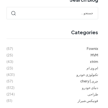
Categories
(57)
Fownix
(25)
MVM
(43)
xtrim
ام وی ام
(23)
تکنولوژی خودرو
(431)
چری | chery
(57)
دنیای خودرو
(512)
طراحی
(214)
فونیکس شیراز
(51)