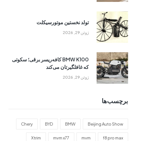
تولد نخستین موتورسیکلت
ژوئن 29, 2026
BMW K100 کافه‌ریسر برقی؛ سکوتی
که غافلگیرتان می‌کند
ژوئن 29, 2026
برچسب‌ها
Chery
BYD
BMW
Beijing Auto Show
Xtrim
mvm x77
mvm
f8 pro max