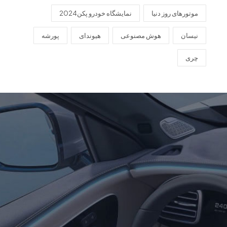
موتورهای روز دنیا
نمایشگاه خودرو پکن2024
نیسان
هوش مصنوعی
هیوندای
پورشه
چری