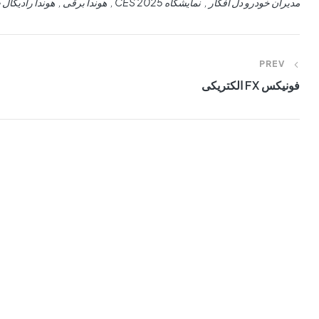
مدیران خودرو دل افکار
نمایشگاه CES 2025
هوندا برقی
هوندا رادیکال
PREV
فونیکس FX الکتریکی