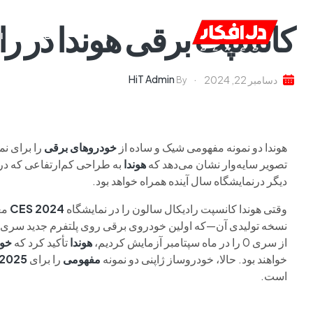
کانسپت برقی هوندا در راه S 2025
خانه
ا
HiT Admin
دسامبر 22, 2024
By
هوندا دو نمونه مفهومی شیک و ساده از
خودروهای برقی
را برای ن
تصویر سایه‌وار نشان می‌دهد که
هوندا
به طراحی کم‌ارتفاعی که در
دیگر درنمایشگاه سال آینده همراه خواهد بود.
وقتی هوندا کانسپت رادیکال سالون را در نمایشگاه
CES 2024
معر
نسخه تولیدی آن—که اولین خودروی برقی روی پلتفرم جدید سری 0
از سری 0 را در ماه سپتامبر آزمایش کردیم،
هوندا
تأکید کرد که
خود
خواهند بود. حالا، خودروساز ژاپنی دو نمونه
مفهومی
را برای
 2025
است.