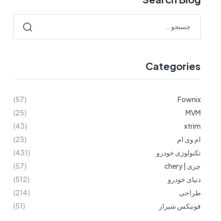
Categories
(57)
Fownix
(25)
MVM
(43)
xtrim
ام وی ام
(23)
تکنولوژی خودرو
(431)
چری | chery
(57)
دنیای خودرو
(512)
طراحی
(214)
فونیکس شیراز
(51)