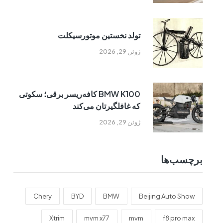
تولد نخستین موتورسیکلت
ژوئن 29, 2026
BMW K100 کافه‌ریسر برقی؛ سکوتی
که غافلگیرتان می‌کند
ژوئن 29, 2026
برچسب‌ها
Chery
BYD
BMW
Beijing Auto Show
Xtrim
mvm x77
mvm
f8 pro max