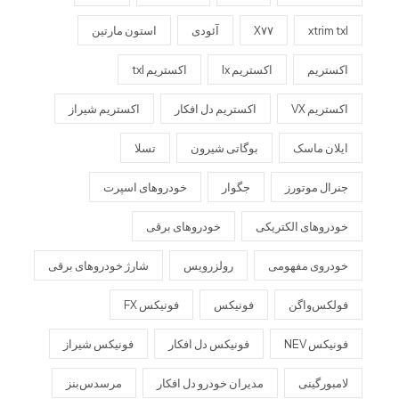
xtrim txl
X۷۷
آئودی
استون مارتین
اکستریم
اکستریم lx
اکستریم txl
اکستریم VX
اکستریم دل افکار
اکستریم شیراز
ایلان ماسک
بوگاتی شیرون
تسلا
جنرال موتورز
جگوار
خودروهای اسپرت
خودروهای الکتریکی
خودروهای برقی
خودروی مفهومی
رولزرویس
شارژ خودروهای برقی
فولکس‌واگن
فونیکس
فونیکس FX
فونیکس NEV
فونیکس دل افکار
فونیکس شیراز
لامبورگینی
مدیران خودرو دل افکار
مرسدس‌بنز