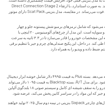
۷ هزار دلار، نسبت به مدل بنزینی قبلی خود، افزایش قیمت چشمگیری داشته است.
با این حال، این مدل الکتریکی قدرت خروجی بالاتری را ارائه می‌دهد. به صورت استاندارد، با ارتقاء Direct Connection Stage 2
همراه است که قدرت را به ۶۷۰ اسب بخار و گشتاور را به ۶۲۷ پوند فوت می‌رساند. در مقایسه، مدل بنزینی Scat Pack دارای موتور
Sc همچنین به صورت استاندارد با پکیج Track عرضه می‌شود که شامل ترمزهای برمبو شش پیستونه جلو و چهار
پیستونه عقب، اسپویلر عقب مشکی براق و کمک‌فنرهای تطبیقی دو سوپاپه است. این مدل از چرخ‌های آلومینیومی ۲۰ اینچی با
لاستیک‌های پهن ۳۲۵/۳۵R-۲۰ استفاده می‌کند. دوج ادعا می‌کند که این مشخصات خودرو را قادر می‌سازد تا در ۳.۳ ثانیه به سرعت
افت یک چهارم مایل را طی کند. در داخل، این پکیج صندلی‌های چرم و جیر با تنظیم برقی
طیف وسیعی از بسته‌های سفارشی را برای چارجر دیاتونا ارائه می‌دهد. بسته Plus به قیمت ۴۹۹۵ دلار شامل خوشه ابزار دیجیتال
۱۶ اینچی، درب عقب برقی، پد شارژ بی‌سیم و چراغ‌های LED می‌شود. برای مدل R/T، بسته Blacktop به قیمت ۱۰۹۵ دلار می‌تواند
چرخ‌ها و نشان‌های بیرونی را تیره کند. افزودنی Sun & Sound خودرو را به سقف شیشه ای کامل و سیستم صوتی ۱۸ بلندگوی آلپاین
تولید چارجر دیاتونا چهار در در نیمه اول سال آینده آغاز می‌شود. مدل‌های چارجر Sixpack بنزینی در نیمه دوم سال ۲۰۲۵ تولید خواهند