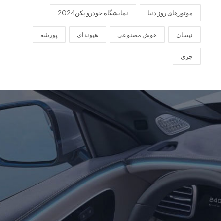
موتورهای روز دنیا
نمایشگاه خودرو پکن2024
نیسان
هوش مصنوعی
هیوندای
پورشه
چری