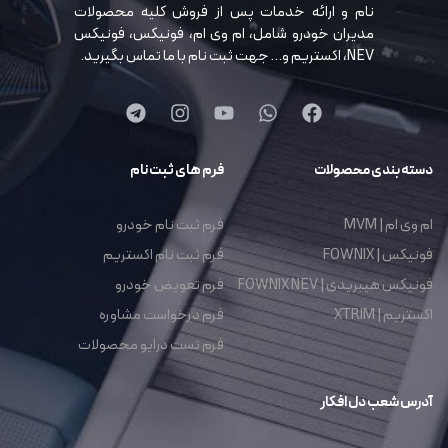
نام و ارائه خدمات پس از فروش کلیه محصولات
مدیران خودرو شامل، ام وی ام، فونیکس، فونیکس
NEV، اکستریم و… جهت ثبت نام با ما تماس بگیرید.
دسته بندی محصولات
فرم های ثبت نام
ام وی ام | MVM
فرم ثبت نام خودرو
فونیکس | FOWNIX
فرم ثبت نام اکستریم
فونیکس هیبریدی | FOWNIX NEV
فرم تعویض خودرو
اکستریم | XTRIM
فرم درخواست مشاوره
فرم تست درایو محصولات
آدرس شعب دل افکار