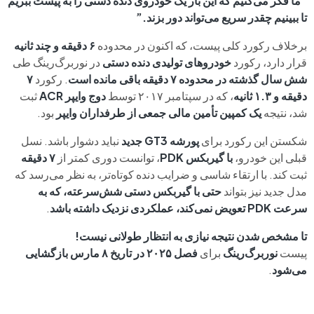
“ما فکر می‌کنیم که این بار یک خودروی دنده دستی را به پیست ببریم
تا ببینیم چقدر سریع می‌تواند دور بزند.”
برخلاف رکورد کلی پیست، که اکنون در محدوده
۶ دقیقه و چند ثانیه
قرار دارد، رکورد
خودروهای تولیدی دنده دستی
در نوربرگ‌رینگ طی
شش سال گذشته در محدوده ۷ دقیقه باقی مانده است
. رکورد
۷
دقیقه و ۱.۳ ثانیه
، که در سپتامبر ۲۰۱۷ توسط
دوج وایپر ACR
ثبت
شد، نتیجه
یک کمپین تأمین مالی جمعی از طرفداران وایپر
بود.
شکستن این رکورد برای
پورشه GT3 جدید
نباید دشوار باشد. نسل
قبلی این خودرو،
با گیربکس PDK
، توانست دوری کمتر از
۷ دقیقه
ثبت کند. با ارتقاء شاسی و ضرایب دنده کوتاه‌تر، به نظر می‌رسد که
مدل جدید نیز بتواند
حتی با گیربکس دستی شش‌سرعته، که به
سرعت PDK تعویض نمی‌کند، عملکردی نزدیک داشته باشد
.
تا مشخص شدن نتیجه نیازی به انتظار طولانی نیست!
پیست
نوربرگ‌رینگ
برای
فصل ۲۰۲۵ در تاریخ ۸ مارس بازگشایی
می‌شود
.