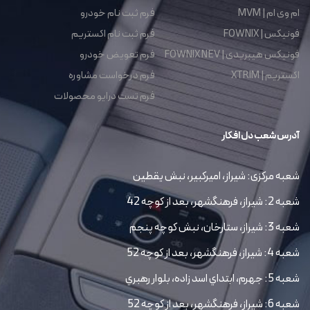
ام وی ام | MVM
فرم ثبت نام خودرو
فونیکس | FOWNIX
فرم ثبت نام اکستریم
فونیکس هیبریدی | FOWNIX NEV
فرم تعویض خودرو
اکستریم | XTRIM
فرم درخواست مشاوره
فرم تست درایو محصولات
آدرس شعب دل افکار
شعبه مرکزی: شیراز، امیرکبیر، نبش یقطین
شعبه 2: شیراز، فرهنگشهر، بعد از کوچه 42
شعبه 3: شیراز، ستارخان، نبش کوچه پنجم
شعبه 4: شیراز، فرهنگشهر، بعد از کوچه 52
شعبه 5: جهرم، ابتداي اسد زاده، بلوار رهبري
شعبه 6: شیراز، فرهنگشهر، بعد از کوچه 52