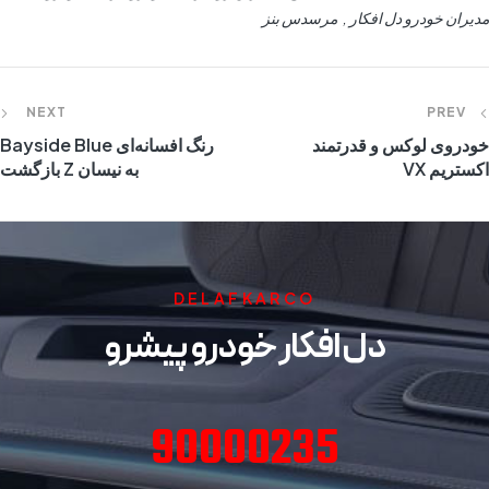
مدیران خودرو دل افکار
مرسدس بنز
NEXT
PREV
خودروی لوکس و قدرتمند
رنگ افسانه‌ای Bayside Blue
اکستریم VX
به نیسان Z بازگشت
DELAFKARCO
دل افکار خودرو پیشرو
90000235