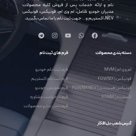
نام و ارائه خدمات پس از فروش کلیه محصولات
مدیران خودرو شامل، ام وی ام، فونیکس، فونیکس
NEV، اکستریم و… جهت ثبت نام با ما تماس بگیرید.
دسته بندی محصولات
فرم های ثبت نام
ام وی ام | MVM
فرم ثبت نام خودرو
فونیکس | FOWNIX
فرم ثبت نام اکستریم
فونیکس هیبریدی | FOWNIX NEV
فرم تعویض خودرو
اکستریم | XTRIM
فرم درخواست مشاوره
فرم تست درایو محصولات
آدرس شعب دل افکار