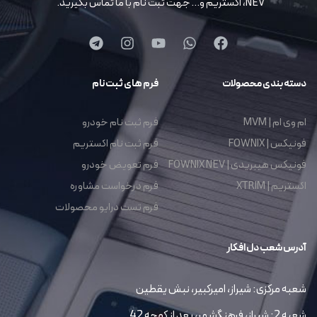
NEV، اکستریم و… جهت ثبت نام با ما تماس بگیرید.
دسته بندی محصولات
فرم های ثبت نام
ام وی ام | MVM
فرم ثبت نام خودرو
فونیکس | FOWNIX
فرم ثبت نام اکستریم
فونیکس هیبریدی | FOWNIX NEV
فرم تعویض خودرو
اکستریم | XTRIM
فرم درخواست مشاوره
فرم تست درایو محصولات
آدرس شعب دل افکار
شعبه مرکزی: شیراز، امیرکبیر، نبش یقطین
شعبه 2: شیراز، فرهنگشهر، بعد از کوچه 42