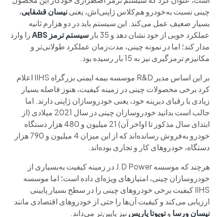
چینی نسبت به‌خودرو هم‌کلاس‌ ژاپنی‌اش، یعنی
نیسان قشقایی
،
بسیار ضعیف عمل می‌کند. این سیستم باید در دو هزارم ثانیه
عملکرد خوبی از خود نشان دهد و 35 بار
سیستم ترمز ABS
را وارد
مدار کند؛ اما در نمونه چینی، مدت‌زمان عملکرد طولانی‌تر و
مکانیزم ترمزگیری نیز به 15 بار رسیده بود.
بر این اساس مدیر R&D موسسه بیمه ایمنی بزرگراه IIHS اعلام
کرد برخی محصولات چینی در زمینه کیفیت، هنوز فاصله بسیار
زیادی با رقبای دیرینه خود، یعنی خودروسازان ژاپنی دارند. اما
جالب است بدانید خودروسازان چینی در سال 2021 میلادی (از
ابتدای سال مذکور تا اواخر آن) 21 میلیون و 480 هزار دستگاه
خودرو به‌فروش رسانده‌اند که از این میزان 4 میلیون و 790 هزار
دستگاه، خودروهای کار و تجاری بوده‌اند.
هرچند که موسسه J.D Power در زمینه کیفیت به‌بسیاری از
خودروسازان چینی، امتیازهای ویژه‌ای داده است؛ اما موسسه
IIHS کیفیت برخی خودروهای چینی را در سطح بسیار پایینی
ارزیابی می‌کند و کیفیت آن‌ها را حتی از خودروهای اقتصادی مانند
نیسان ورسا
و
تویوتا
یاریس
نیز پایین‌تر می‌داند.