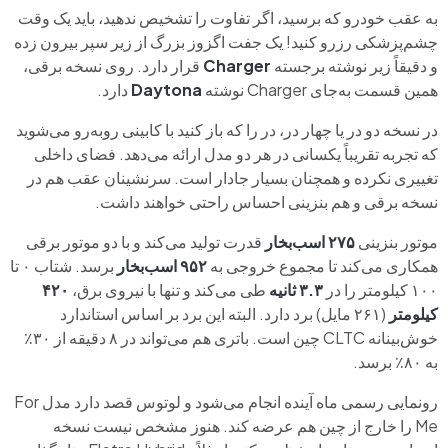
به عقب خودرو که برسید، اگر تفاوت را تشخیص ندهید، باید یک وقت
چشم‌پزشکی رزرو کنید! یک جفت اگزوز بزرگ از زیر سپر بیرون زده
و دقیقاً زیر نوشته برجسته
Charger
قرار دارد. روی نسخه برقی،
همین قسمت به‌جای Charger نوشته
Daytona
دارد.
در نسخه دو در یا چهار در، در را که باز کنید با کابینی روبه‌رو می‌شوید
که تجربه تقریباً یکسانی در هر دو مدل ارائه می‌دهد. فضای داخلی
تغییری نکرده و همچنان بسیار جادار است. سرنشینان عقب هم در
نسخه برقی و هم بنزینی احساس راحتی خواهند داشت.
موتور بنزینی
۲۷۵ اسب‌بخار
قدرت تولید می‌کند و با دو موتور برقی
همکاری می‌کند تا مجموع خروجی به
۹۵۲ اسب‌بخار
برسد. شتاب ۰ تا
۱۰۰ کیلومتر را در
۳.۳ ثانیه
طی می‌کند و تنها با نیروی برق،
۴۲۰
کیلومتر
(۲۶۱ مایل) برد دارد. البته این برد بر اساس استاندارد
خوش‌بینانه CLTC چین است. باتری هم می‌تواند در ۸ دقیقه از ۳۰٪
به ۸۰٪ برسد.
رونمایی رسمی ماه آینده انجام می‌شود و لوتوس قصد دارد مدل For
Me را خارج از چین هم عرضه کند. هنوز مشخص نیست نسخه