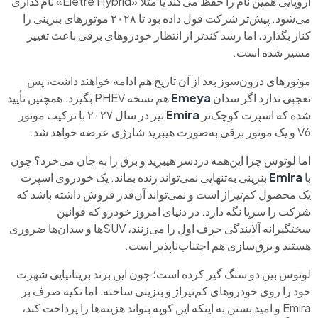
اروپایی همین نام را حفظ می‌کند یا مثلاً «Eletre Hybrid» نام‌گذاری
می‌شود. پیش‌تر شرکت قول داده بود تا ۲۰۲۸ موتورهای بنزینی را
کنار بگذارد، اما رشد کندتر از انتظار خودروهای برقی باعث تغییر
مسیر شده است.
موتورهای درون‌سوز بعد از آن تاریخ هم ادامه خواهند داشت، پس
تعجبی ندارد اگر سدان
Emeya
هم نسخه PHEV بگیرد. همچنین تأیید
شده که اسپرت کوچک‌تر
Emira
نیز در سال ۲۰۲۷ با ترکیب موتور
V6 و یک موتور برقی به‌صورت هیبرید شارژی عرضه خواهد شد.
اما لوتوس چرا این‌همه دردسر هیبرید و برق را به جان می‌خرد؟ چون
با
Emira
بنزینی به‌تنهایی نمی‌تواند زنده بماند. یک خودروی اسپرت
یک محصول کم‌تیراژ است و نمی‌تواند آن‌قدر فروش داشته باشد که
شرکت را سرپا نگه دارد. در دنیای امروز خودرو که قوانین
سختگیرانه آلایندگی حرف اول را می‌زنند، SUVها و سدان‌ها ضروری
هستند و برق‌سازی هم اجتناب‌ناپذیر است.
لوتوس بین دو سنگ گیر کرده است؛ چون این برند بریتانیایی شهرت
خود را روی خودروهای کم‌تیراژ و بنزینی ساخته. اما تکیه صرف بر
Emira و امید بستن به اینکه این کوپه بتواند هزینه‌ها را پرداخت کند،