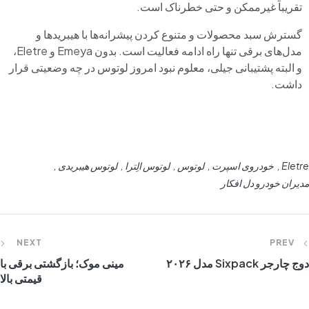
تقریباً غیرممکن و حتی خطرناک است.
گسترش سبد محصولات و متنوع کردن پیشرانه‌ها با هیبریدها و
مدل‌های برقی تنها راه ادامه فعالیت است. بدون Emeya و Eletre،
و البته پشتیبانی جیلی، معلوم نبود امروز لوتوس در چه وضعیتی قرار
داشت.
Eletre
خودروی اسپرت
لوتوس
لوتوس الِترا
لوتوس هیبریدی
مدیران خودرو دل افکار
NEXT
PREV
دوج چارجر Sixpack مدل ۲۰۲۶
مینی موک؛ بازگشتی برقی با
قیمتی بالا