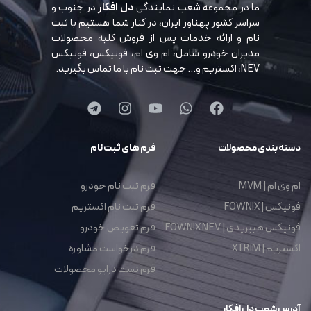
ما در مجموعه شعب نمایندگی
دل افکار
در جنوب و
سراسر کشور پهناور ایران، در کنار شما هستیم با ثبت
نام و ارائه خدمات پس از فروش کلیه محصولات
مدیران خودرو شامل، ام وی ام، فونیکس، فونیکس
NEV، اکستریم و… جهت ثبت نام با ما تماس بگیرید.
دسته بندی محصولات
فرم های ثبت نام
ام وی ام | MVM
فرم ثبت نام خودرو
فونیکس | FOWNIX
فرم ثبت نام اکستریم
فونیکس هیبریدی | FOWNIX NEV
فرم تعویض خودرو
اکستریم | XTRIM
فرم درخواست مشاوره
فرم تست درایو محصولات
آدرس شعب دل افکار