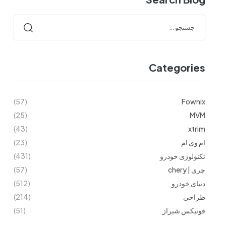
Categories
(57)
Fownix
(25)
MVM
(43)
xtrim
ام وی ام
(23)
تکنولوژی خودرو
(431)
چری | chery
(57)
دنیای خودرو
(512)
طراحی
(214)
فونیکس شیراز
(51)