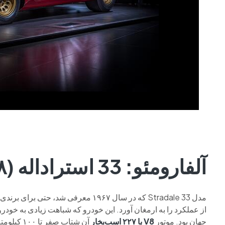
آلفارومئو: 33 استراداله (۱۸ دستگاه، ۱۹۶۷ تا ۱۹۶۹)
مدل 33 Stradale که در سال ۱۹۶۷ معرف
از عملکرد را به ارمغان آورد. این خودرو که شباهت زیادی به خود
جهان بود. موتور
V8 با ۲۲۷ اسب‌بخار