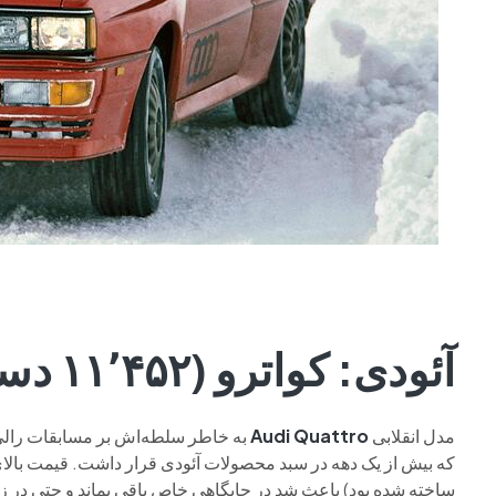
آئودی: کواترو (۱۱٬۴۵۲ دستگاه، ۱۹۸۰ تا ۱۹۹۱)
مدل انقلابی
Audi Quattro
ساخته شده بود) باعث شد در جایگاهی خاص باقی بماند و حتی در ز