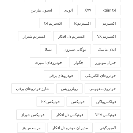
xtrim txl
X۷۷
آئودی
استون مارتین
اکستریم
اکستریم lx
اکستریم txl
اکستریم VX
اکستریم دل افکار
اکستریم شیراز
ایلان ماسک
بوگاتی شیرون
تسلا
جنرال موتورز
جگوار
خودروهای اسپرت
خودروهای الکتریکی
خودروهای برقی
خودروی مفهومی
رولزرویس
شارژ خودروهای برقی
فولکس‌واگن
فونیکس
فونیکس FX
فونیکس NEV
فونیکس دل افکار
فونیکس شیراز
لامبورگینی
مدیران خودرو دل افکار
مرسدس‌بنز