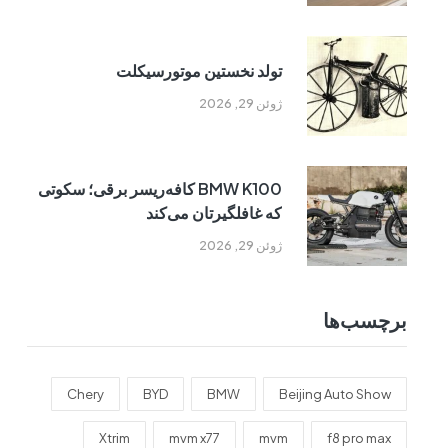
تولد نخستین موتورسیکلت
ژوئن 29, 2026
BMW K100 کافه‌ریسر برقی؛ سکوتی
که غافلگیرتان می‌کند
ژوئن 29, 2026
برچسب‌ها
Chery
BYD
BMW
Beijing Auto Show
Xtrim
mvm x77
mvm
f8 pro max