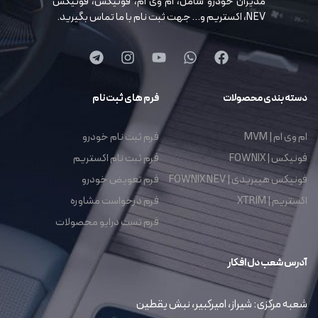
مدیران خودرو شامل، ام وی ام، فونیکس، فونیکس
NEV، اکستریم و… جهت ثبت نام با ما تماس بگیرید.
دسته بندی محصولات
فرم های ثبت نام
ام وی ام | MVM
فرم ثبت نام خودرو
فونیکس | FOWNIX
فرم ثبت نام اکستریم
فونیکس هیبریدی | FOWNIX NEV
فرم تعویض خودرو
اکستریم | XTRIM
فرم درخواست مشاوره
فرم تست درایو محصولات
آدرس شعب دل افکار
شعبه مرکزی: شیراز، امیرکبیر، نبش یقطین