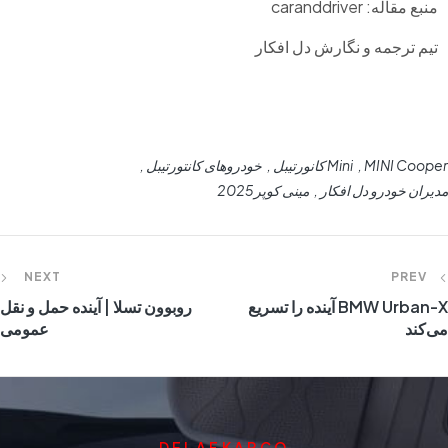
منبع مقاله: caranddriver
تیم ترجمه و نگارش دل افکار
MINI Cooper
Mini کانورتیبل
خودروهای کانتورتیبل
مدیران خودرو دل افکار
مینی کوپر2025
NEXT
PREV
BMW Urban-X آینده را تسریع
روبوون تسلا | آینده حمل و نقل
می‌کند
عمومی
DELAFKARCO