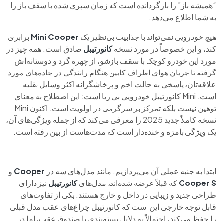
“همیشه باز” را بازگردانده است که زمان سپری شده با سقف باز را
به شما اطلاع می‌دهد.
هیچ خودرویی نمی‌تواند با جذابیت بی‌نظیر یک
Mini Cooper
برابری
کند، و این خصوصاً در مورد نسخه
کانورتیبل
صادق است. همه چیز در
مورد این خودرو کوچک با سقف بازشو، از چهره گرد و دوستانه‌اش
گرفته تا جریان هوای اطراف کابین هنگام رانندگی در جاده‌های مورد
علاقه‌تان، پاسخی به حالت اخم و پرخاشگرانه اکثر وسایل نقلیه
است. Mini کانورتیبل خودرویی بی ریا است: این اصطلاح به معنای
توهین نیست بلکه تمرکز بر سرگرمی در اولویت است. اکنون Mini
نسخه کاملاً جدید 2025 را معرفی می‌کند که از جمله ویژگی‌های آن،
یک ویژگی بامزه و خنده‌دار است که مدت‌هاست از بین رفته است.
ابتدا به جنبه عملی آن می‌پردازیم. مانند مدل‌های سه در
Cooper
و
Cooper S
که قبلاً عرضه شده‌اند، مدل‌های
کانورتیبل
نیز دارای
طراحی جدید و زیبایی در داخل و خارج هستند. یکی از تفاوت‌های
قابل توجه خارجی این است که کانورتیبل چراغ‌های عقب مدل قبلی
را حفظ می‌کند، احتمالاً به دلایل بسته‌بندی با صندوق عقب، اما در