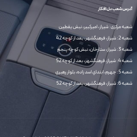
آدرس شعب دل افکار
شعبه مرکزی: شیراز، امیرکبیر، نبش یقطین
شعبه 2: شیراز، فرهنگشهر، بعد از کوچه 42
شعبه 3: شیراز، ستارخان، نبش کوچه پنجم
شعبه 4: شیراز، فرهنگشهر، بعد از کوچه 52
شعبه 5: جهرم، ابتداي اسد زاده، بلوار رهبري
شعبه 6: شیراز، فرهنگشهر، بعد از کوچه 52