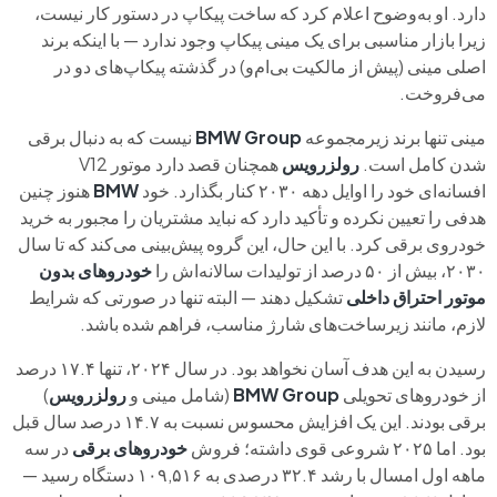
دارد. او به‌وضوح اعلام کرد که ساخت پیکاپ در دستور کار نیست،
زیرا بازار مناسبی برای یک مینی پیکاپ وجود ندارد — با اینکه برند
اصلی مینی (پیش از مالکیت بی‌ام‌و) در گذشته پیکاپ‌های دو در
می‌فروخت.
مینی تنها برند زیرمجموعه
Group
BMW
نیست که به دنبال برقی
شدن کامل است.
رولزرویس
همچنان قصد دارد موتور V12
افسانه‌ای خود را اوایل دهه ۲۰۳۰ کنار بگذارد. خود
BMW
هنوز چنین
هدفی را تعیین نکرده و تأکید دارد که نباید مشتریان را مجبور به خرید
خودروی برقی کرد. با این حال، این گروه پیش‌بینی می‌کند که تا سال
۲۰۳۰، بیش از ۵۰ درصد از تولیدات سالانه‌اش را
خودروهای بدون
موتور احتراق داخلی
تشکیل دهند — البته تنها در صورتی که شرایط
لازم، مانند زیرساخت‌های شارژ مناسب، فراهم شده باشد.
رسیدن به این هدف آسان نخواهد بود. در سال ۲۰۲۴، تنها ۱۷.۴ درصد
از خودروهای تحویلی
BMW Group
(شامل مینی و
رولزرویس
)
برقی بودند. این یک افزایش محسوس نسبت به ۱۴.۷ درصد سال قبل
بود. اما ۲۰۲۵ شروعی قوی داشته؛ فروش
خودروهای برقی
در سه
ماهه اول امسال با رشد ۳۲.۴ درصدی به ۱۰۹,۵۱۶ دستگاه رسید —