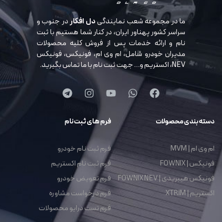
ما در مجموعه شعب نمایندگی
دل افکار
در جنوب و
سراسر کشور پهناور ایران، در کنار شما هستیم با ثبت
نام و ارائه خدمات پس از فروش کلیه محصولات
مدیران خودرو شامل، ام وی ام، فونیکس، فونیکس
NEV، اکستریم و… جهت ثبت نام با ما تماس بگیرید.
دسته بندی محصولات
فرم های ثبت نام
ام وی ام | MVM
فرم ثبت نام خودرو
فونیکس | FOWNIX
فرم ثبت نام اکستریم
فونیکس هیبریدی | FOWNIX NEV
فرم تعویض خودرو
اکستریم | XTRIM
فرم درخواست مشاوره
فرم تست درایو محصولات